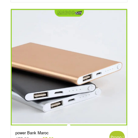
د.م.250.00.
د.م.260.00.
power Bank Maroc
Promo !