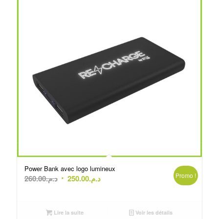
Power Bank avec logo lumineux
Promo !
Le
Le
260.00
د.م.
250.00
د.م.
prix
prix
initial
actuel
était :
est :
Lire la suite
Voir les détails