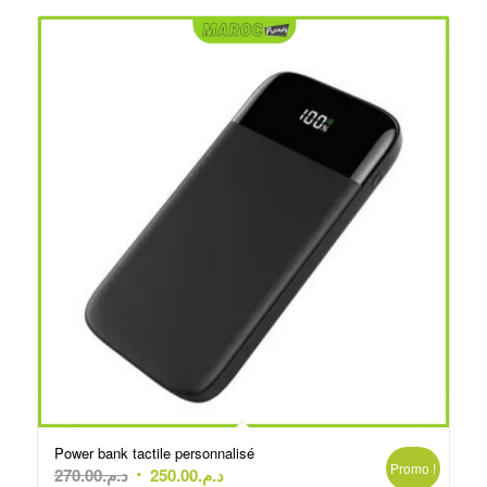
Power bank tactile personnalisé
Promo !
Le
Le
270.00
د.م.
250.00
د.م.