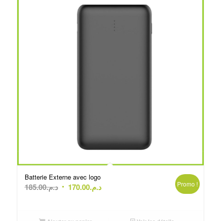
Batterie Externe avec logo
Promo !
Le
Le
185.00
د.م.
170.00
د.م.
prix
prix
initial
actuel