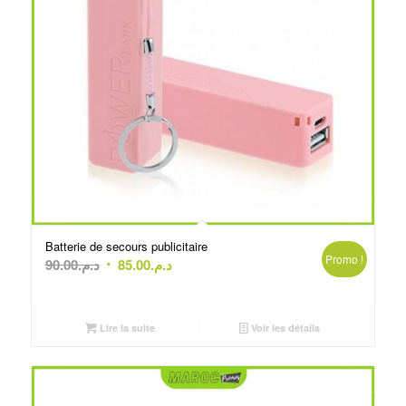
Batterie de secours publicitaire
Promo !
Le
Le
90.00
د.م.
85.00
د.م.
prix
prix
initial
actuel
était :
est :
Lire la suite
Voir les détails
د.م.85.00.
د.م.90.00.