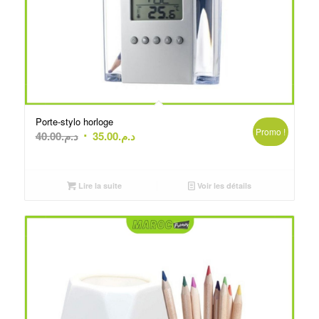
Porte-stylo horloge
Promo !
Le
Le
40.00
د.م.
35.00
د.م.
prix
prix
initial
actuel
était :
est :
Lire la suite
Voir les détails
د.م.35.00.
د.م.40.00.