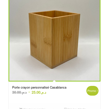
Porte crayon personnalisé Casablanca
Promo !
Le
Le
30.00
د.م.
25.00
د.م.
prix
prix
initial
actuel