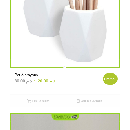
Pot à crayons
Promo !
Le
Le
30.00
د.م.
20.00
د.م.
prix
prix
initial
actuel
était :
est :
Lire la suite
Voir les détails
د.م.20.00.
د.م.30.00.