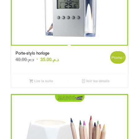
Porte-stylo horloge
Promo !
Le
Le
40.00
د.م.
35.00
د.م.
prix
prix
initial
actuel
était :
est :
Lire la suite
Voir les détails
د.م.35.00.
د.م.40.00.