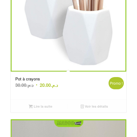
Pot à crayons
Promo !
Le
Le
30.00
د.م.
20.00
د.م.
prix
prix
initial
actuel
était :
est :
Lire la suite
Voir les détails
د.م.20.00.
د.م.30.00.