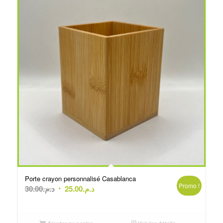
Porte crayon personnalisé Casablanca
Promo !
Le
Le
30.00
د.م.
25.00
د.م.
prix
prix
initial
actuel