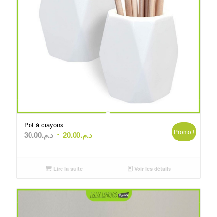
Pot à crayons
Promo !
Le
Le
30.00
د.م.
20.00
د.م.
prix
prix
initial
actuel
était :
est :
Lire la suite
Voir les détails
د.م.20.00.
د.م.30.00.