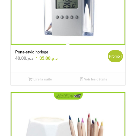
Porte-stylo horloge
Promo !
Le
Le
40.00
د.م.
35.00
د.م.
prix
prix
initial
actuel
était :
est :
Lire la suite
Voir les détails
د.م.35.00.
د.م.40.00.