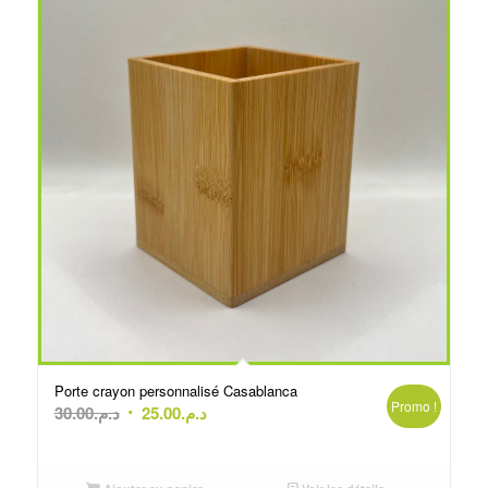
Porte crayon personnalisé Casablanca
Promo !
Le
Le
30.00
د.م.
25.00
د.م.
prix
prix
initial
actuel