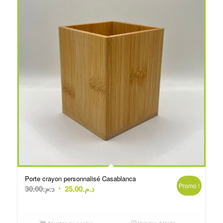
Porte crayon personnalisé Casablanca
Promo !
Le
Le
30.00
د.م.
25.00
د.م.
prix
prix
initial
actuel