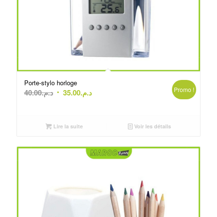
Porte-stylo horloge
Promo !
Le
Le
40.00
د.م.
35.00
د.م.
prix
prix
initial
actuel
était :
est :
Lire la suite
Voir les détails
د.م.35.00.
د.م.40.00.