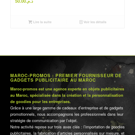
50.00
د.م.
Lire la suite
Voir les détails
MAROC-PROMOS : PREMIER FOURNISSEUR DE
GADGETS PUBLICITAIRE AU MAROC
Maroc-promos est une agence experte en objets publicitaires
au Maroc, spécialisée dans la création et la personnalisation
de goodies pour les entreprises.
Grâce à une large gamme de cadeaux d’entreprise et de gadgets
promotionnels, nous accompagnons les professionnels dans leur
stratégie de communication par l’objet.
Notre activité repose sur trois axes clés : l’importation de goodies
publicitaires, la fabrication d’articles personnalisés sur mesure, et