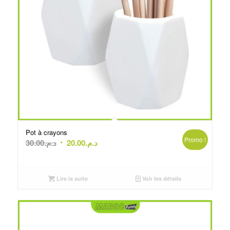
Pot à crayons
Promo !
Le
Le
30.00
د.م.
20.00
د.م.
prix
prix
initial
actuel
était :
est :
Lire la suite
Voir les détails
د.م.20.00.
د.م.30.00.