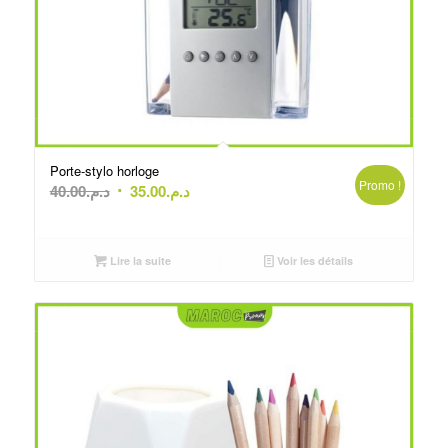
Porte-stylo horloge
Promo !
Le
Le
40.00
د.م.
35.00
د.م.
prix
prix
initial
actuel
était :
est :
Lire la suite
Voir les détails
د.م.35.00.
د.م.40.00.