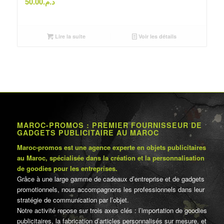
50.00
د.م.
Lire la suite
Voir les détails
MAROC-PROMOS : PREMIER FOURNISSEUR DE
GADGETS PUBLICITAIRE AU MAROC
Maroc-promos est une agence experte en objets publicitaires
au Maroc, spécialisée dans la création et la personnalisation
de goodies pour les entreprises.
Grâce à une large gamme de cadeaux d’entreprise et de gadgets
promotionnels, nous accompagnons les professionnels dans leur
stratégie de communication par l’objet.
Notre activité repose sur trois axes clés : l’importation de goodies
publicitaires, la fabrication d’articles personnalisés sur mesure, et