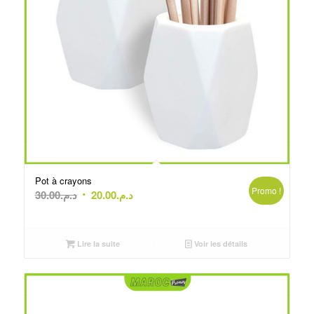
Pot à crayons
Promo !
Le
Le
30.00
د.م.
20.00
د.م.
prix
prix
initial
actuel
était :
est :
Lire la suite
Voir les détails
د.م.20.00.
د.م.30.00.