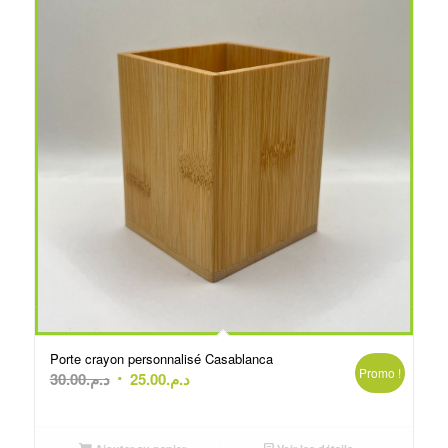
Porte crayon personnalisé Casablanca
Promo !
Le
Le
30.00
د.م.
25.00
د.م.
prix
prix
initial
actuel