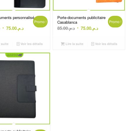
uments personnalisé
Porte-documents publicitaire
Promo !
Promo !
Casablanca
Le
Le
Le
Le
.
75.00
د.م.
85.00
د.م.
75.00
د.م.
prix
prix
prix
prix
initial
actuel
initial
actuel
 suite
Voir les détails
Lire la suite
Voir les détails
était :
est :
était :
est :
د.م.75.00.
د.م.85.00.
د.م.75.00.
د.م.80.00.