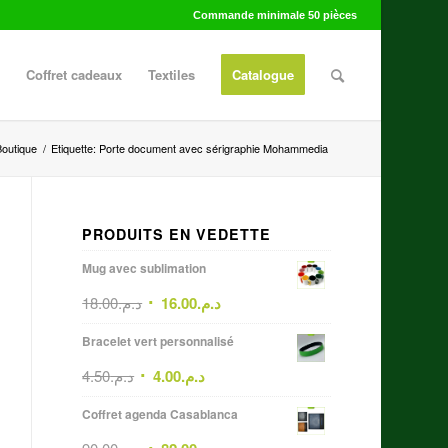
Commande minimale 50 pièces
Coffret cadeaux
Textiles
Catalogue
Boutique
/
Etiquette: Porte document avec sérigraphie Mohammedia
PRODUITS EN VEDETTE
Mug avec sublimation
18.00
د.م.
16.00
د.م.
Bracelet vert personnalisé
4.50
د.م.
4.00
د.م.
Coffret agenda Casablanca