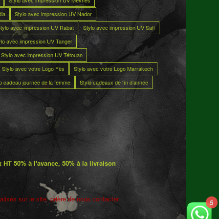
Stylo avec impression UV Meknès
dia
Stylo avec impression UV Nador
tylo avec impression UV Rabat
Stylo avec impression UV Safi
ylo avec impression UV Tanger
Stylo avec impression UV Tétouan
Stylo avec votre Logo Fès
Stylo avec votre Logo Marrakech
lo cadeau journée de la femme
Stylo cadeaux de fin d’année
 HT 50% à l'avance, 50% à la livraison
lisés sur le site. prière de nous contacter
5