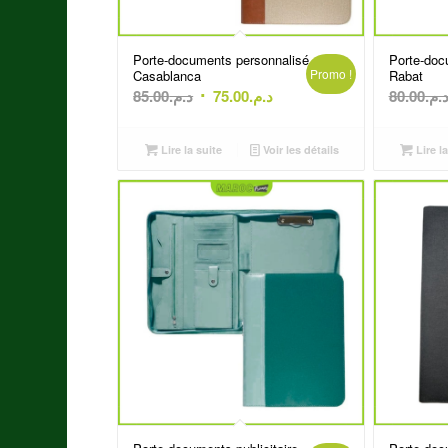
Porte-documents personnalisé
Porte-doc
Promo !
Casablanca
Rabat
Le
Le
85.00
د.م.
75.00
د.م.
80.00
د.م
prix
prix
initial
actuel
Lire la suite
Voir les détails
Lire la
était :
est :
د.م.75.00.
د.م.85.00.