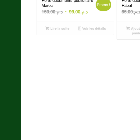
Porte-documents publicitaire
Porte-docu
Promo !
Maroc
Rabat
Le
Le
150.00
د.م.
99.00
د.م.
85.00
د.م
prix
prix
initial
actuel
Lire la suite
Voir les détails
Ajout
était :
est :
pani
د.م.99.00.
د.م.150.00.