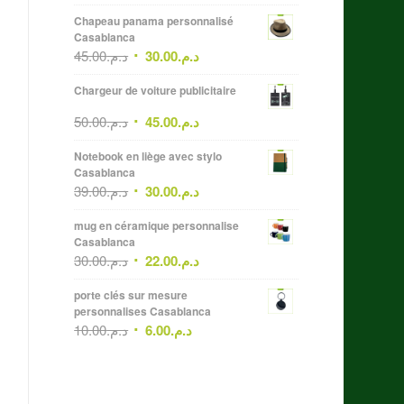
Chapeau panama personnalisé
Casablanca
45.00
د.م.
30.00
د.م.
Chargeur de voiture publicitaire
50.00
د.م.
45.00
د.م.
Notebook en liège avec stylo
Casablanca
39.00
د.م.
30.00
د.م.
mug en céramique personnalise
Casablanca
30.00
د.م.
22.00
د.م.
porte clés sur mesure
personnalises Casablanca
10.00
د.م.
6.00
د.م.