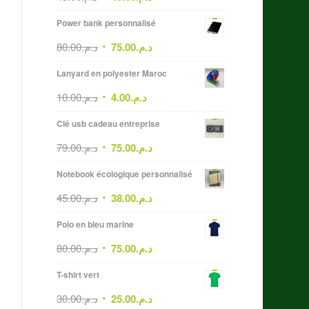
Power bank personnalisé
80.00
د.م.
75.00
د.م.
Lanyard en polyester Maroc
10.00
د.م.
4.00
د.م.
Clé usb cadeau entreprise
79.00
د.م.
75.00
د.م.
Notebook écologique personnalisé
45.00
د.م.
38.00
د.م.
Polo en bleu marine
80.00
د.م.
75.00
د.م.
T-shirt vert
30.00
د.م.
25.00
د.م.