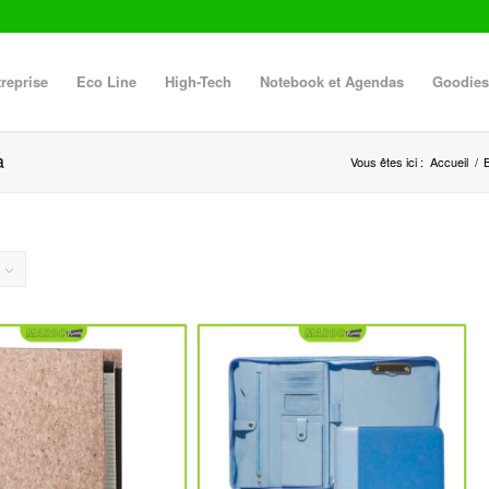
reprise
Eco Line
High-Tech
Notebook et Agendas
Goodies
a
Vous êtes ici :
Accueil
/