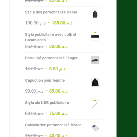
90.00
د.م.
82.00
د.م.
Sac à dos personnalise Rabat
190.00
د.م.
185.00
د.م.
Stylo publicitaire avec coffret
Casablanca
35.00
د.م.
30.00
د.م.
Porte Clé personnalisé Tanger
14.00
د.م.
8.00
د.م.
Capuchon pour femme
99.00
د.م.
85.00
د.م.
Stylo clé USB publicitaire
80.00
د.م.
75.00
د.م.
Calculatrice personnalisé Maroc
45.00
د.م.
40.00
د.م.