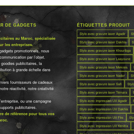
UR DE GADGETS
ÉTIQUETTES PRODUIT
Stylo avec gravure laser Agadir
S
citaires au Maroc, spécialisée
Stylo avec gravure laser Dakhla
S
ur les entreprises.
Stylo avec gravure laser Khouribga
gadgets promotionnels, nous
communication par l’objet.
Stylo avec gravure laser Laayoune
 goodies publicitaires, la
Stylo avec gravure laser Meknès
tribution à grande échelle dans
Stylo avec gravure laser Nador
St
miers fournisseurs de cadeaux
Stylo avec gravure laser Safi
Styl
otre réactivité, notre créativité
Stylo avec gravure laser Témara
Stylo avec impression UV Agadir
d’entreprise, ou une campagne
pports publicitaires.
Stylo avec impression UV Dakhla
re de référence pour tous vos
Stylo avec impression UV Fès
Sty
aroc.
Stylo avec impression UV Kénitra