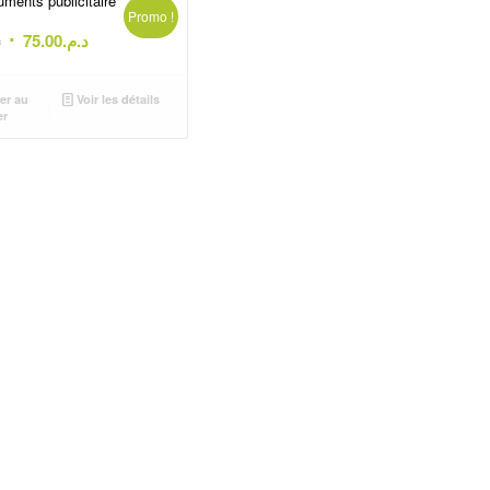
ments publicitaire
Promo !
Le
Le
.
75.00
د.م.
prix
prix
initial
actuel
er au
Voir les détails
était :
est :
er
د.م.75.00.
د.م.85.00.