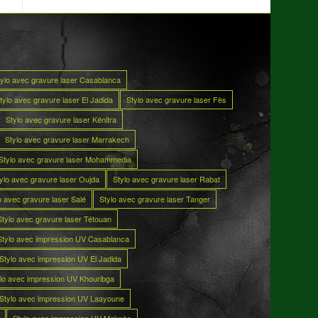
tylo avec gravure laser Casablanca
tylo avec gravure laser El Jadida
Stylo avec gravure laser Fès
Stylo avec gravure laser Kénitra
Stylo avec gravure laser Marrakech
Stylo avec gravure laser Mohammedia
ylo avec gravure laser Oujda
Stylo avec gravure laser Rabat
o avec gravure laser Salé
Stylo avec gravure laser Tanger
Stylo avec gravure laser Tétouan
Stylo avec impression UV Casablanca
Stylo avec impression UV El Jadida
lo avec impression UV Khouribga
Stylo avec impression UV Laayoune