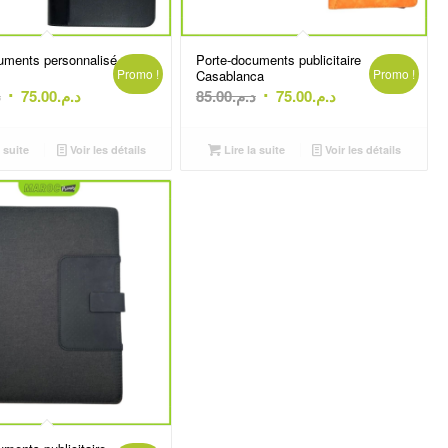
uments personnalisé
Porte-documents publicitaire
Promo !
Promo !
Casablanca
Le
Le
Le
Le
.
75.00
د.م.
85.00
د.م.
75.00
د.م.
prix
prix
prix
prix
initial
actuel
initial
actuel
 suite
Voir les détails
Lire la suite
Voir les détails
était :
est :
était :
est :
د.م.75.00.
د.م.85.00.
د.م.75.00.
د.م.80.00.