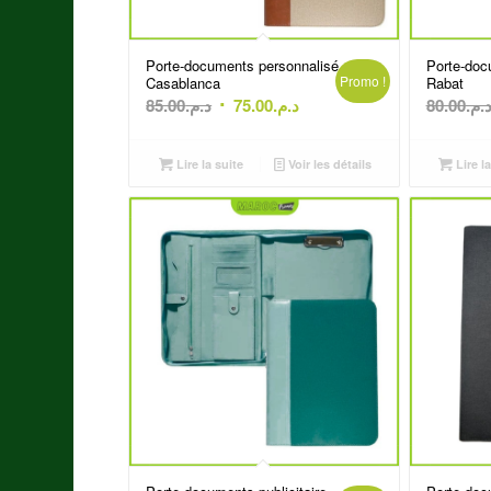
Porte-documents personnalisé
Porte-doc
Promo !
Casablanca
Rabat
Le
Le
85.00
د.م.
75.00
د.م.
80.00
د.م
prix
prix
initial
actuel
Lire la suite
Voir les détails
Lire la
était :
est :
د.م.75.00.
د.م.85.00.