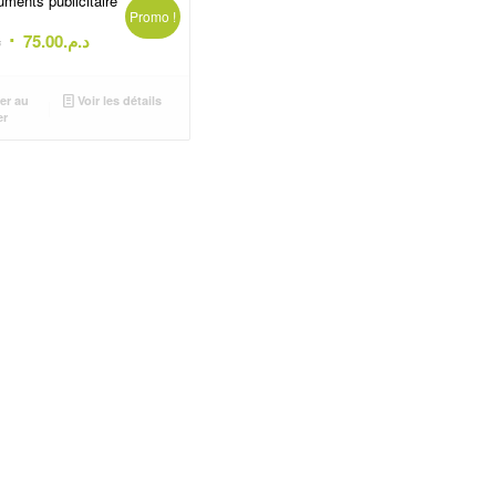
ments publicitaire
Promo !
Le
Le
.
75.00
د.م.
prix
prix
initial
actuel
er au
Voir les détails
était :
est :
er
د.م.75.00.
د.م.85.00.