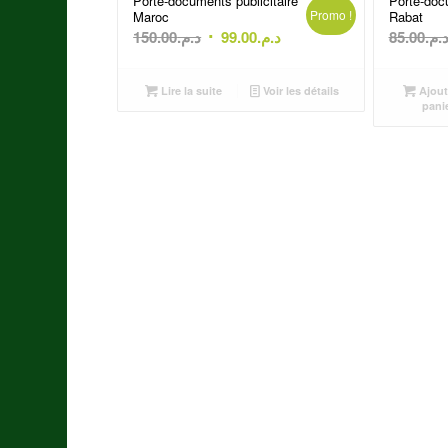
Porte-documents publicitaire
Porte-docu
Promo !
Maroc
Rabat
Le
Le
150.00
د.م.
99.00
د.م.
85.00
د.م
prix
prix
initial
actuel
Lire la suite
Voir les détails
Ajout
était :
est :
pani
د.م.99.00.
د.م.150.00.