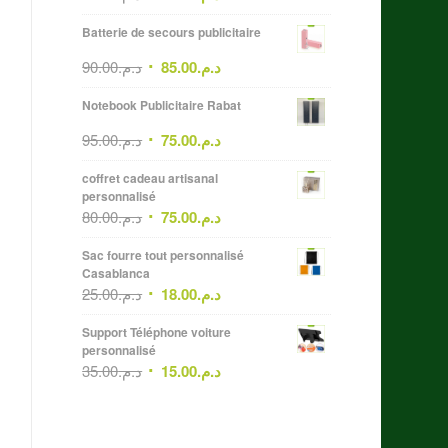
Batterie de secours publicitaire
90.00
د.م.
85.00
د.م.
Notebook Publicitaire Rabat
95.00
د.م.
75.00
د.م.
coffret cadeau artisanal
personnalisé
80.00
د.م.
75.00
د.م.
Sac fourre tout personnalisé
Casablanca
25.00
د.م.
18.00
د.م.
Support Téléphone voiture
personnalisé
35.00
د.م.
15.00
د.م.