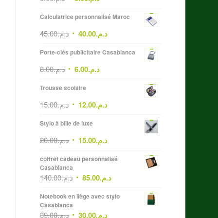
Calculatrice personnalisé Maroc
45.00
د.م.
40.00
د.م.
Porte-clés publicitaire Casablanca
8.00
د.م.
6.00
د.م.
Trousse scolaire
15.00
د.م.
12.00
د.م.
Stylo à bille de luxe
20.00
د.م.
15.00
د.م.
coffret cadeau personnalisé
Casablanca
140.00
د.م.
85.00
د.م.
Notebook en liège avec stylo
Casablanca
39.00
د.م.
30.00
د.م.