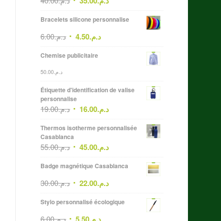
40.00
د.م.
35.00
د.م.
Bracelets silicone personnalise
6.00
د.م.
4.50
د.م.
Chemise publicitaire
50.00
د.م.
Étiquette d'identification de valise
personnalise
19.00
د.م.
16.00
د.م.
Thermos isotherme personnalisée
Casablanca
55.00
د.م.
45.00
د.م.
Badge magnétique Casablanca
30.00
د.م.
22.00
د.م.
Stylo personnalisé écologique
6.00
د.م.
5.50
د.م.