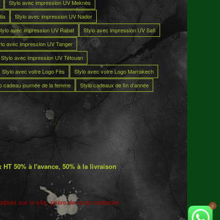
Stylo avec impression UV Meknès
dia
Stylo avec impression UV Nador
tylo avec impression UV Rabat
Stylo avec impression UV Safi
ylo avec impression UV Tanger
Stylo avec impression UV Tétouan
Stylo avec votre Logo Fès
Stylo avec votre Logo Marrakech
lo cadeau journée de la femme
Stylo cadeaux de fin d’année
 HT 50% à l'avance, 50% à la livraison
lisés sur le site. prière de nous contacter
5