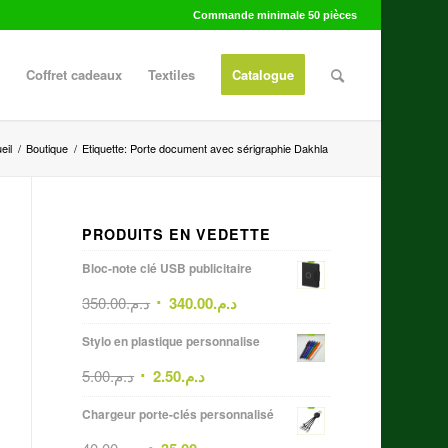
Commande minimale 50 pièces
Coffret cadeaux
Textiles
Catalogue
eil
/
Boutique
/
Etiquette: Porte document avec sérigraphie Dakhla
PRODUITS EN VEDETTE
Bloc-note clé USB publicitaire
350.00
د.م.
340.00
د.م.
Stylo en plastique personnalise
5.00
د.م.
2.50
د.م.
Chargeur porte-clés personnalisé