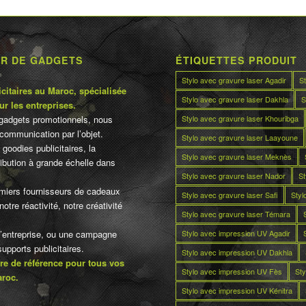
UR DE GADGETS
ÉTIQUETTES PRODUIT
Stylo avec gravure laser Agadir
S
citaires au Maroc, spécialisée
Stylo avec gravure laser Dakhla
S
ur les entreprises.
Stylo avec gravure laser Khouribga
gadgets promotionnels, nous
communication par l’objet.
Stylo avec gravure laser Laayoune
 goodies publicitaires, la
Stylo avec gravure laser Meknès
tribution à grande échelle dans
Stylo avec gravure laser Nador
St
miers fournisseurs de cadeaux
Stylo avec gravure laser Safi
Styl
otre réactivité, notre créativité
Stylo avec gravure laser Témara
Stylo avec impression UV Agadir
d’entreprise, ou une campagne
pports publicitaires.
Stylo avec impression UV Dakhla
re de référence pour tous vos
Stylo avec impression UV Fès
Sty
aroc.
Stylo avec impression UV Kénitra