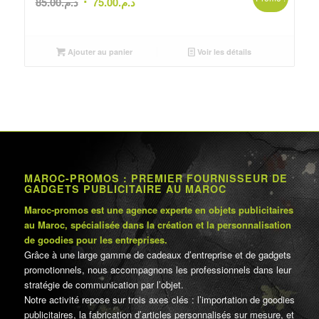
Le
Le
85.00
د.م.
75.00
د.م.
prix
prix
initial
actuel
était :
est :
Ajouter au panier
Voir les détails
د.م.75.00.
د.م.85.00.
MAROC-PROMOS : PREMIER FOURNISSEUR DE
GADGETS PUBLICITAIRE AU MAROC
Maroc-promos est une agence experte en objets publicitaires
au Maroc, spécialisée dans la création et la personnalisation
de goodies pour les entreprises.
Grâce à une large gamme de cadeaux d’entreprise et de gadgets
promotionnels, nous accompagnons les professionnels dans leur
stratégie de communication par l’objet.
Notre activité repose sur trois axes clés : l’importation de goodies
publicitaires, la fabrication d’articles personnalisés sur mesure, et