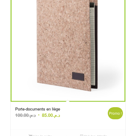
Porte-documents en liège
Promo !
Le
Le
100.00
د.م.
85.00
د.م.
prix
prix
initial
actuel