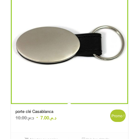
porte clé Casablanca
Promo !
Le
Le
10.00
د.م.
7.00
د.م.
prix
prix
initial
actuel