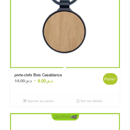
porte-clefs Bois Casablanca
Promo !
Le
Le
14.00
د.م.
8.00
د.م.
prix
prix
initial
actuel
était :
est :
Ajouter au panier
Voir les détails
د.م.8.00.
د.م.14.00.