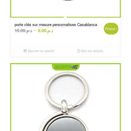
porte clés sur mesure personnalises Casablanca
Promo !
Le
Le
10.00
د.م.
6.00
د.م.
prix
prix
initial
actuel
était :
est :
Ajouter au panier
Voir les détails
د.م.6.00.
د.م.10.00.