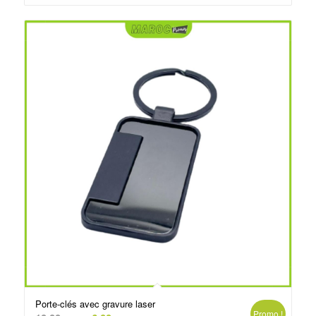
د.م.6.50.
د.م.10.00.
Porte-clés avec gravure laser
Promo !