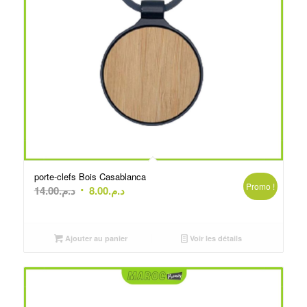
porte-clefs Bois Casablanca
Promo !
Le
Le
14.00
د.م.
8.00
د.م.
prix
prix
initial
actuel
était :
est :
Ajouter au panier
Voir les détails
د.م.8.00.
د.م.14.00.