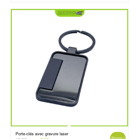
د.م.6.50.
د.م.10.00.
Porte-clés avec gravure laser
Promo !