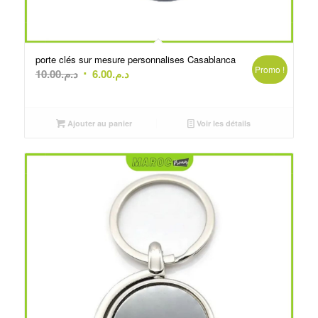
porte clés sur mesure personnalises Casablanca
Promo !
Le
Le
10.00
د.م.
6.00
د.م.
prix
prix
initial
actuel
était :
est :
Ajouter au panier
Voir les détails
د.م.6.00.
د.م.10.00.