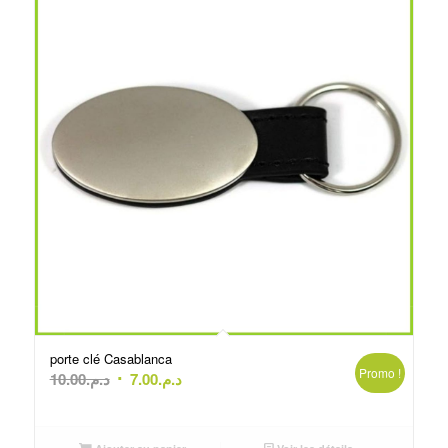
porte clé Casablanca
Promo !
Le
Le
10.00
د.م.
7.00
د.م.
prix
prix
initial
actuel