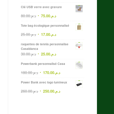
Clé USB verre avec gravure
80.00
د.م.
75.00
د.م.
Tote bag écologique personnalisé
25.00
د.م.
17.00
د.م.
raquettes de tennis personnalise
Casablanca
30.00
د.م.
25.00
د.م.
Powerbank personnalisé Casa
180.00
د.م.
170.00
د.م.
Power Bank avec logo lumineux
260.00
د.م.
250.00
د.م.