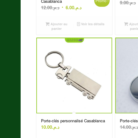
Promo !
Casablanca
9.00
د.م.
Le
Le
12.00
د.م.
6.00
د.م.
prix
prix
initial
actuel
Ajouter au
Voir les détails
Ajout
était :
est :
panier
pani
د.م.6.00.
د.م.12.00.
Porte-clés personnalisé Casablanca
Porte-clé
10.00
د.م.
14.00
د.م