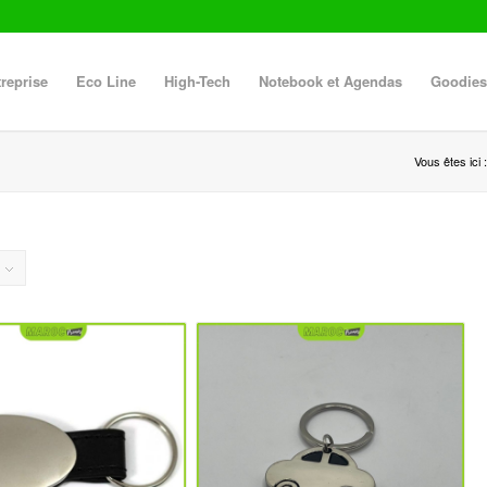
reprise
Eco Line
High-Tech
Notebook et Agendas
Goodies
Vous êtes ici :