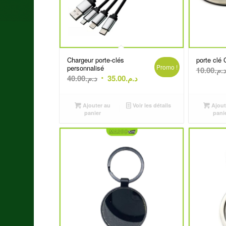
Chargeur porte-clés
porte clé
Promo !
personnalisé
10.00
د.م
Le
Le
40.00
د.م.
35.00
د.م.
prix
prix
initial
actuel
Ajouter au
Voir les détails
Ajout
était :
est :
panier
pani
د.م.35.00.
د.م.40.00.