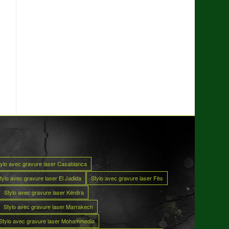
tylo avec gravure laser Casablanca
tylo avec gravure laser El Jadida
Stylo avec gravure laser Fès
Stylo avec gravure laser Kénitra
Stylo avec gravure laser Marrakech
Stylo avec gravure laser Mohammedia