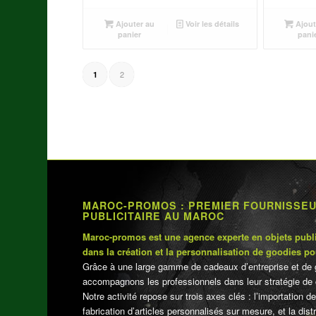
Ajouter au
Voir les détails
Ajout
panier
pani
2
1
MAROC-PROMOS : PREMIER FOURNISSE
PUBLICITAIRE AU MAROC
Maroc-promos est une agence experte en objets publi
dans la création et la personnalisation de goodies po
Grâce à une large gamme de cadeaux d’entreprise et de 
accompagnons les professionnels dans leur stratégie de 
Notre activité repose sur trois axes clés : l’importation de
fabrication d’articles personnalisés sur mesure, et la dis