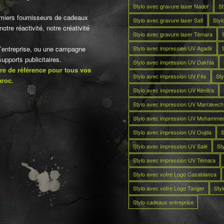
Stylo avec gravure laser Nador
St
miers fournisseurs de cadeaux
Stylo avec gravure laser Safi
Styl
otre réactivité, notre créativité
Stylo avec gravure laser Témara
Stylo avec impression UV Agadir
d’entreprise, ou une campagne
pports publicitaires.
Stylo avec impression UV Dakhla
re de référence pour tous vos
Stylo avec impression UV Fès
Sty
aroc.
Stylo avec impression UV Kénitra
Stylo avec impression UV Marrakech
Stylo avec impression UV Mohamme
Stylo avec impression UV Oujda
S
Stylo avec impression UV Salé
St
Stylo avec impression UV Témara
Stylo avec votre Logo Casablanca
Stylo avec votre Logo Tanger
Sty
Stylo cadeaux entreprise