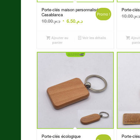
Porte-clés maison personnalisé
Porte-clés
Promo !
Casablanca
10.00
د.م
Le
Le
10.00
د.م.
6.50
د.م.
prix
prix
initial
actuel
Ajouter au
Voir les détails
Ajout
était :
est :
panier
pani
د.م.6.50.
د.م.10.00.
Porte-clés écologique
Porte-clé