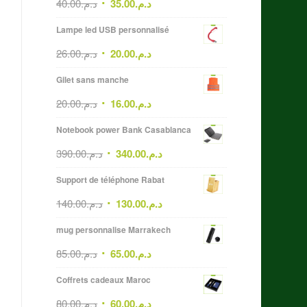
40.00
د.م.
35.00
د.م.
Lampe led USB personnalisé
26.00
د.م.
20.00
د.م.
Gilet sans manche
20.00
د.م.
16.00
د.م.
Notebook power Bank Casablanca
390.00
د.م.
340.00
د.م.
Support de téléphone Rabat
140.00
د.م.
130.00
د.م.
mug personnalise Marrakech
85.00
د.م.
65.00
د.م.
Coffrets cadeaux Maroc
80.00
د.م.
60.00
د.م.