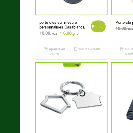
porte clés sur mesure
Porte-clé
Promo !
personnalises Casablanca
10.00
د.م
Le
Le
10.00
د.م.
6.00
د.م.
prix
prix
initial
actuel
Ajouter au
Voir les détails
Ajout
était :
est :
panier
pani
د.م.6.00.
د.م.10.00.