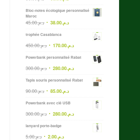
Bloc-notes écologique personnalisé
Maroc
45.00
د.م.
38.00
د.م.
trophée Casablanca
450.00
د.م.
170.00
د.م.
Powerbank personnalisé Rabat
300.00
د.م.
280.00
د.م.
Tapis souris personnalisé Rabat
90.00
د.م.
85.00
د.م.
Powerbank avec clé USB
300.00
د.م.
280.00
د.م.
lanyard porte-badge
5.00
د.م.
2.00
د.م.