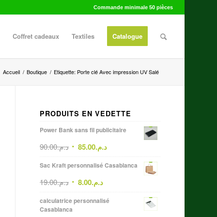
Commande minimale 50 pièces
Coffret cadeaux
Textiles
Catalogue
Accueil
/
Boutique
/
Etiquette: Porte clé Avec impression UV Salé
PRODUITS EN VEDETTE
Power Bank sans fil publicitaire
90.00
د.م.
85.00
د.م.
Sac Kraft personnalisé Casablanca
19.00
د.م.
8.00
د.م.
calculatrice personnalisé
Casablanca