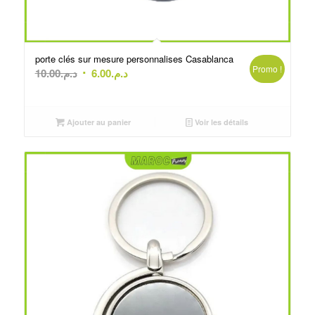
porte clés sur mesure personnalises Casablanca
Promo !
Le
Le
10.00
د.م.
6.00
د.م.
prix
prix
initial
actuel
était :
est :
Ajouter au panier
Voir les détails
د.م.6.00.
د.م.10.00.