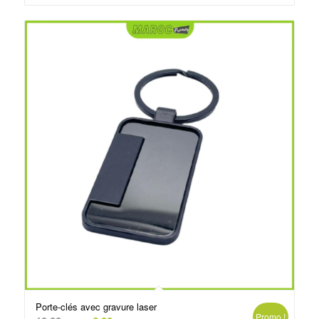
د.م.6.50.
د.م.10.00.
Porte-clés avec gravure laser
Promo !