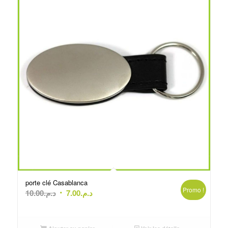
porte clé Casablanca
Promo !
Le
Le
10.00
د.م.
7.00
د.م.
prix
prix
initial
actuel