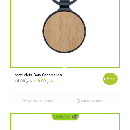
porte-clefs Bois Casablanca
Promo !
Le
Le
14.00
د.م.
8.00
د.م.
prix
prix
initial
actuel
était :
est :
Ajouter au panier
Voir les détails
د.م.8.00.
د.م.14.00.