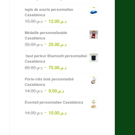
tapis de souris personnalise
Casablanca
15.00
د.م.
12.00
د.م.
Médaille personnalisable
Casablanca
35.00
د.م.
25.00
د.م.
haut parleur Bluetooth personnalisé
Casablanca
80.00
د.م.
75.00
د.م.
Porte-clés bois personnalisé
Casablanca
14.00
د.م.
9.00
د.م.
Éventail personnalise Casablanca
14.00
د.م.
10.00
د.م.