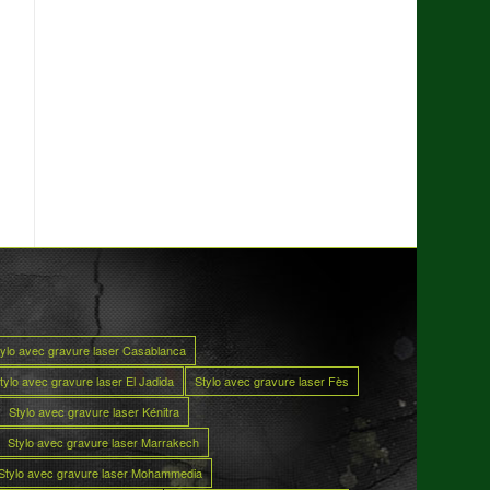
tylo avec gravure laser Casablanca
tylo avec gravure laser El Jadida
Stylo avec gravure laser Fès
Stylo avec gravure laser Kénitra
Stylo avec gravure laser Marrakech
Stylo avec gravure laser Mohammedia