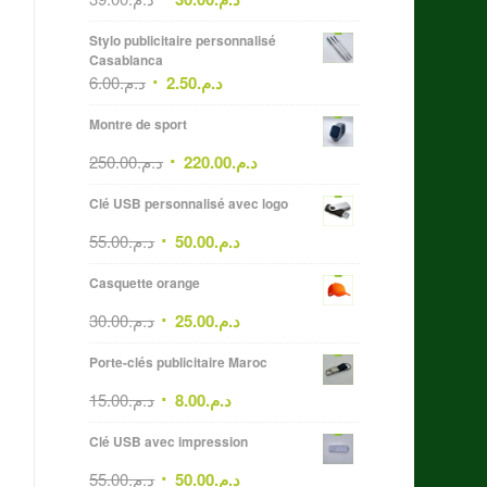
Stylo publicitaire personnalisé
Casablanca
6.00
د.م.
2.50
د.م.
Montre de sport
250.00
د.م.
220.00
د.م.
Clé USB personnalisé avec logo
55.00
د.م.
50.00
د.م.
Casquette orange
30.00
د.م.
25.00
د.م.
Porte-clés publicitaire Maroc
15.00
د.م.
8.00
د.م.
Clé USB avec impression
55.00
د.م.
50.00
د.م.