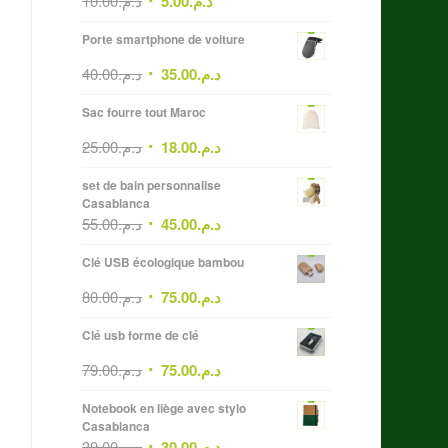
10.00
د.م.
5.00
د.م.
Porte smartphone de voiture
40.00
د.م.
35.00
د.م.
Sac fourre tout Maroc
25.00
د.م.
18.00
د.م.
set de bain personnalise
Casablanca
55.00
د.م.
45.00
د.م.
Clé USB écologique bambou
80.00
د.م.
75.00
د.م.
Clé usb forme de clé
79.00
د.م.
75.00
د.م.
Notebook en liège avec stylo
Casablanca
39.00
د.م.
30.00
د.م.