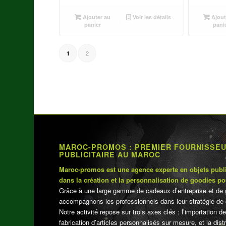
Ajouter au
Voir les détails
Ajout
panier
pani
2
1
MAROC-PROMOS : PREMIER FOURNISSE
PUBLICITAIRE AU MAROC
Maroc-promos est une agence experte en objets publi
dans la création et la personnalisation de goodies po
Grâce à une large gamme de cadeaux d’entreprise et de 
accompagnons les professionnels dans leur stratégie de 
Notre activité repose sur trois axes clés : l’importation de
fabrication d’articles personnalisés sur mesure, et la dis