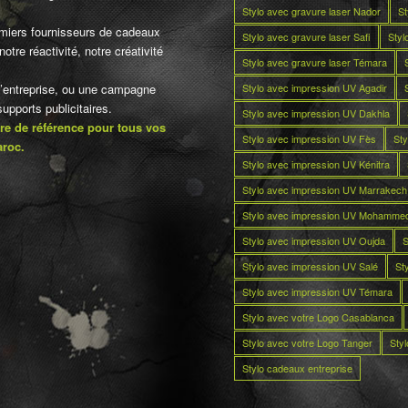
Stylo avec gravure laser Nador
St
miers fournisseurs de cadeaux
Stylo avec gravure laser Safi
Styl
otre réactivité, notre créativité
Stylo avec gravure laser Témara
Stylo avec impression UV Agadir
d’entreprise, ou une campagne
pports publicitaires.
Stylo avec impression UV Dakhla
re de référence pour tous vos
Stylo avec impression UV Fès
Sty
aroc.
Stylo avec impression UV Kénitra
Stylo avec impression UV Marrakech
Stylo avec impression UV Mohamme
Stylo avec impression UV Oujda
S
Stylo avec impression UV Salé
St
Stylo avec impression UV Témara
Stylo avec votre Logo Casablanca
Stylo avec votre Logo Tanger
Sty
Stylo cadeaux entreprise