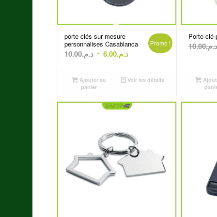
porte clés sur mesure
Porte-clé
Promo !
personnalises Casablanca
10.00
د.م
Le
Le
10.00
د.م.
6.00
د.م.
prix
prix
initial
actuel
Ajouter au
Voir les détails
Ajout
était :
est :
panier
pani
د.م.6.00.
د.م.10.00.