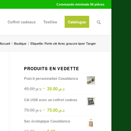
Commande minimale 50 pièces
Coffret cadeaux
Textiles
Catalogue
Accueil
/
Boutique
/
Etiquette: Porte clé Avec gravure laser Tanger
PRODUITS EN VEDETTE
Post-it personnalisé Casablanca
45.00
د.م.
35.00
د.م.
Clé USB avec un coffret cadeau
79.00
د.م.
75.00
د.م.
Sac écologique Casablanca