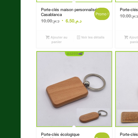
Porte-clés maison personnalisé
Porte-clés
Promo !
Casablanca
10.00
د.م
Le
Le
10.00
د.م.
6.50
د.م.
prix
prix
initial
actuel
Ajouter au
Voir les détails
Ajout
était :
est :
panier
pani
د.م.6.50.
د.م.10.00.
Porte-clés écologique
Porte-clé