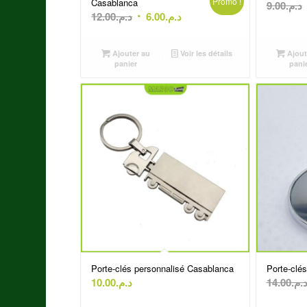
Promo !
Casablanca
9.00
د.م.
Le
Le
12.00
د.م.
6.00
د.م.
prix
prix
initial
actuel
Ajouter au
Voir les détails
Ajout
était :
est :
panier
pani
د.م.6.00.
د.م.12.00.
Porte-clés personnalisé Casablanca
Porte-clé
10.00
د.م.
14.00
د.م