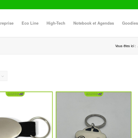
reprise
Eco Line
High-Tech
Notebook et Agendas
Goodies
Vous êtes ici :