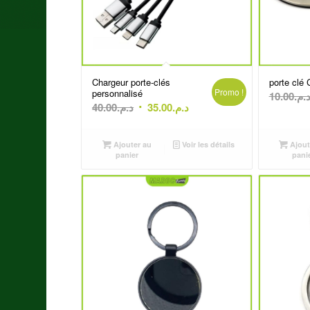
Chargeur porte-clés
porte clé
Promo !
personnalisé
10.00
د.م
Le
Le
40.00
د.م.
35.00
د.م.
prix
prix
initial
actuel
Ajouter au
Voir les détails
Ajout
était :
est :
panier
pani
د.م.35.00.
د.م.40.00.