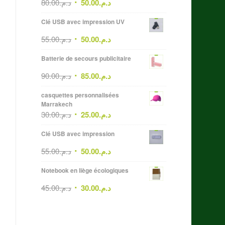
80.00
د.م.
50.00
د.م.
Clé USB avec impression UV
55.00
د.م.
50.00
د.م.
Batterie de secours publicitaire
90.00
د.م.
85.00
د.م.
casquettes personnalisées
Marrakech
30.00
د.م.
25.00
د.م.
Clé USB avec impression
55.00
د.م.
50.00
د.م.
Notebook en liège écologiques
45.00
د.م.
30.00
د.م.