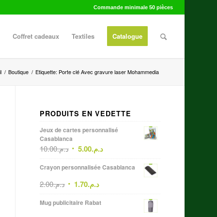
Commande minimale 50 pièces
Coffret cadeaux
Textiles
Catalogue
l
/
Boutique
/
Etiquette: Porte clé Avec gravure laser Mohammedia
PRODUITS EN VEDETTE
Jeux de cartes personnalisé
Casablanca
10.00
د.م.
5.00
د.م.
Crayon personnalisée Casablanca
2.00
د.م.
1.70
د.م.
Mug publicitaire Rabat