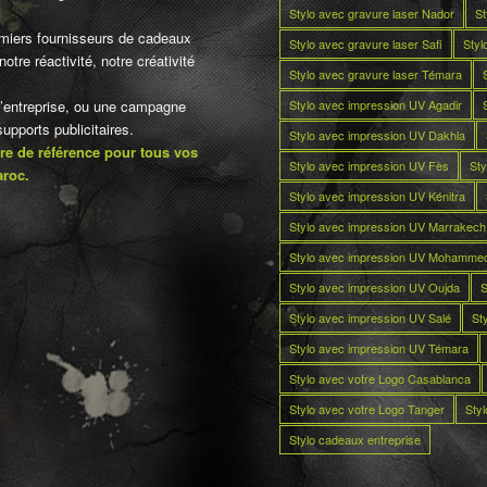
Stylo avec gravure laser Nador
St
miers fournisseurs de cadeaux
Stylo avec gravure laser Safi
Styl
otre réactivité, notre créativité
Stylo avec gravure laser Témara
Stylo avec impression UV Agadir
d’entreprise, ou une campagne
pports publicitaires.
Stylo avec impression UV Dakhla
re de référence pour tous vos
Stylo avec impression UV Fès
Sty
aroc.
Stylo avec impression UV Kénitra
Stylo avec impression UV Marrakech
Stylo avec impression UV Mohamme
Stylo avec impression UV Oujda
S
Stylo avec impression UV Salé
St
Stylo avec impression UV Témara
Stylo avec votre Logo Casablanca
Stylo avec votre Logo Tanger
Sty
Stylo cadeaux entreprise