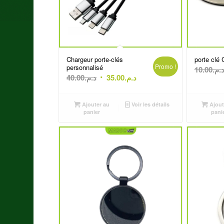
Chargeur porte-clés
porte clé
Promo !
personnalisé
10.00
د.م
Le
Le
40.00
د.م.
35.00
د.م.
prix
prix
initial
actuel
Ajouter au
Voir les détails
Ajout
était :
est :
panier
pani
د.م.35.00.
د.م.40.00.