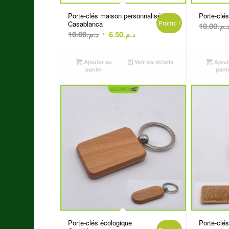
Porte-clés maison personnalisé
Porte-clés
Promo !
Casablanca
10.00
د.م
Le
Le
10.00
د.م.
6.50
د.م.
prix
prix
initial
actuel
Ajouter au
Voir les détails
Ajout
était :
est :
panier
pani
د.م.6.50.
د.م.10.00.
Porte-clés écologique
Porte-clé