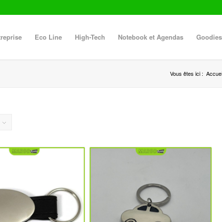
reprise
Eco Line
High-Tech
Notebook et Agendas
Goodies
Vous êtes ici :
Accuei