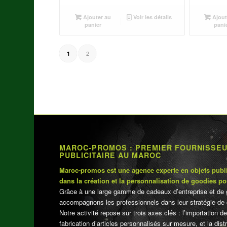
Ajouter au
Voir les détails
Ajout
panier
pani
2
1
MAROC-PROMOS : PREMIER FOURNISSE
PUBLICITAIRE AU MAROC
Maroc-promos est une agence experte en objets publi
dans la création et la personnalisation de goodies po
Grâce à une large gamme de cadeaux d’entreprise et de 
accompagnons les professionnels dans leur stratégie de 
Notre activité repose sur trois axes clés : l’importation de
fabrication d’articles personnalisés sur mesure, et la dis