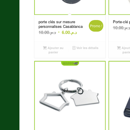
porte clés sur mesure
Porte-clé
Promo !
personnalises Casablanca
10.00
د.م
Le
Le
10.00
د.م.
6.00
د.م.
prix
prix
initial
actuel
Ajouter au
Voir les détails
Ajout
était :
est :
panier
pani
د.م.6.00.
د.م.10.00.