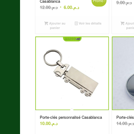
Promo !
Casablanca
9.00
د.م.
Le
Le
12.00
د.م.
6.00
د.م.
prix
prix
initial
actuel
Ajouter au
Voir les détails
Ajout
était :
est :
panier
pani
د.م.6.00.
د.م.12.00.
Porte-clés personnalisé Casablanca
Porte-clé
10.00
د.م.
14.00
د.م