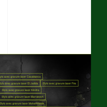
tylo avec gravure laser Casablanca
tylo avec gravure laser El Jadida
Stylo avec gravure laser Fès
Stylo avec gravure laser Kénitra
Stylo avec gravure laser Marrakech
Stylo avec gravure laser Mohammedia