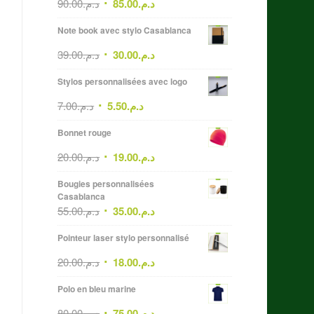
90.00
د.م.
85.00
د.م.
Note book avec stylo Casablanca
39.00
د.م.
30.00
د.م.
Stylos personnalisées avec logo
7.00
د.م.
5.50
د.م.
Bonnet rouge
20.00
د.م.
19.00
د.م.
Bougies personnalisées
Casablanca
55.00
د.م.
35.00
د.م.
Pointeur laser stylo personnalisé
20.00
د.م.
18.00
د.م.
Polo en bleu marine
80.00
د.م.
75.00
د.م.