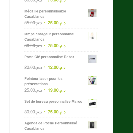
Médaille personnalisable
Casablanca
35.00
د.م.
25.00
د.م.
lampe chargeur personnalise
Casablanca
80.00
د.م.
75.00
د.م.
Porte Clé personnalisé Rabat
20.00
د.م.
12.00
د.م.
Pointeur laser pour les
présentations
25.00
د.م.
19.00
د.م.
Set de bureau personnalisé Maroc
80.00
د.م.
75.00
د.م.
Agenda de Poche Personnalisé
Casablanca