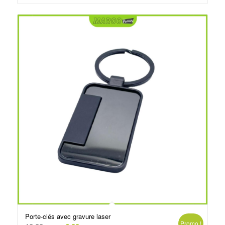
د.م.6.50.
د.م.10.00.
Porte-clés avec gravure laser
Promo !