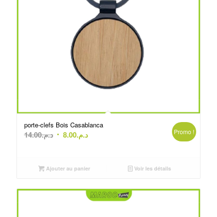
porte-clefs Bois Casablanca
Promo !
Le
Le
14.00
د.م.
8.00
د.م.
prix
prix
initial
actuel
était :
est :
Ajouter au panier
Voir les détails
د.م.8.00.
د.م.14.00.