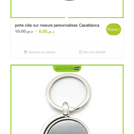
porte clés sur mesure personnalises Casablanca
Promo !
Le
Le
10.00
د.م.
6.00
د.م.
prix
prix
initial
actuel
était :
est :
Ajouter au panier
Voir les détails
د.م.6.00.
د.م.10.00.