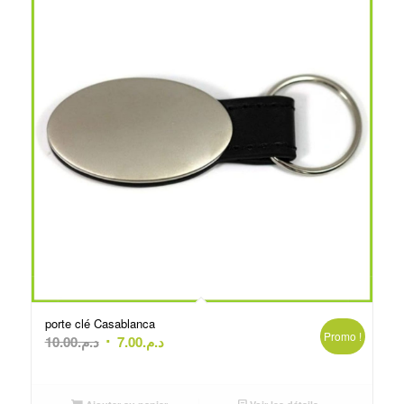
porte clé Casablanca
Promo !
Le
Le
10.00
د.م.
7.00
د.م.
prix
prix
initial
actuel