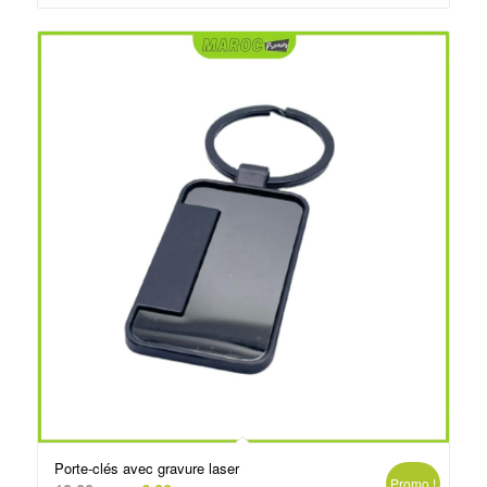
د.م.6.50.
د.م.10.00.
Porte-clés avec gravure laser
Promo !