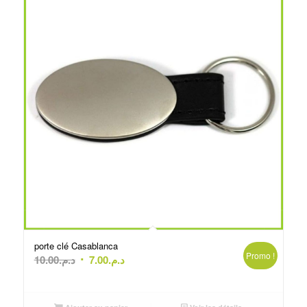
porte clé Casablanca
Promo !
Le
Le
10.00
د.م.
7.00
د.م.
prix
prix
initial
actuel