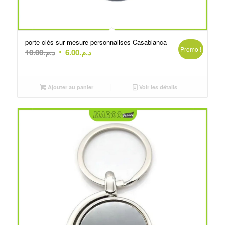
porte clés sur mesure personnalises Casablanca
Promo !
Le
Le
10.00
د.م.
6.00
د.م.
prix
prix
initial
actuel
était :
est :
Ajouter au panier
Voir les détails
د.م.6.00.
د.م.10.00.