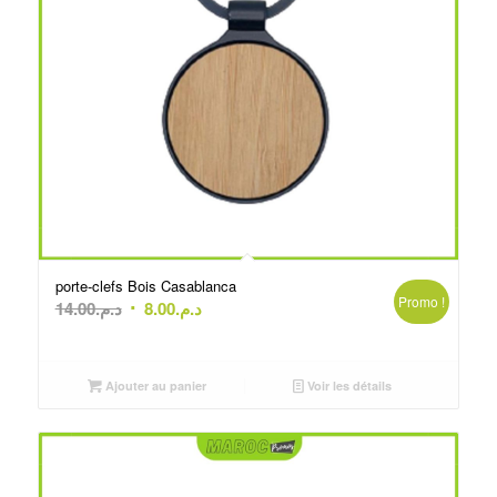
porte-clefs Bois Casablanca
Promo !
Le
Le
14.00
د.م.
8.00
د.م.
prix
prix
initial
actuel
était :
est :
Ajouter au panier
Voir les détails
د.م.8.00.
د.م.14.00.