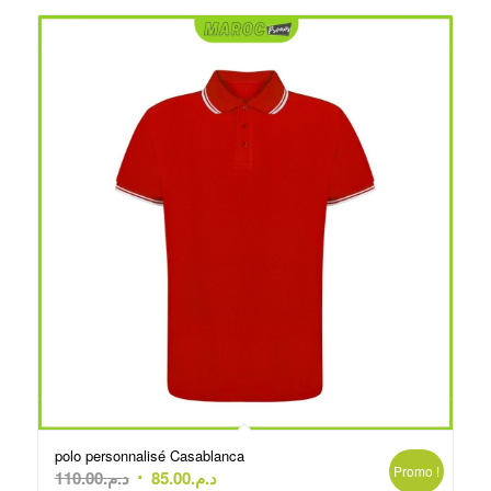
polo personnalisé Casablanca
Promo !
Le
Le
110.00
د.م.
85.00
د.م.