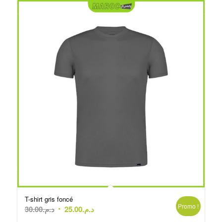
T-shirt gris foncé
Promo !
Le
Le
30.00
د.م.
25.00
د.م.
prix
prix