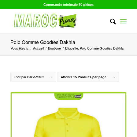
Commande minimale 50 pièces
Polo Comme Goodies Dakhla
Vous êtes ici :
Accueil
/
Boutique
/
Etiquette: Polo Comme Goodies Dakhla
Trier par
Afficher
Par défaut
15 Produits par page