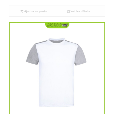
initial
actuel
était :
est :
Ajouter au panier
Voir les détails
د.م.25.00.
د.م.30.00.