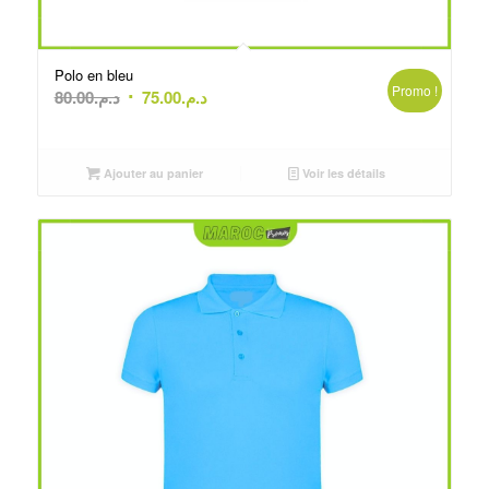
Polo en bleu
Promo !
Le
Le
80.00
د.م.
75.00
د.م.
prix
prix
initial
actuel
était :
est :
Ajouter au panier
Voir les détails
د.م.75.00.
د.م.80.00.