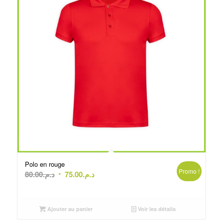
Polo en rouge
Promo !
Le
Le
80.00
د.م.
75.00
د.م.
prix
prix
initial
actuel
était :
est :
Ajouter au panier
Voir les détails
د.م.75.00.
د.م.80.00.