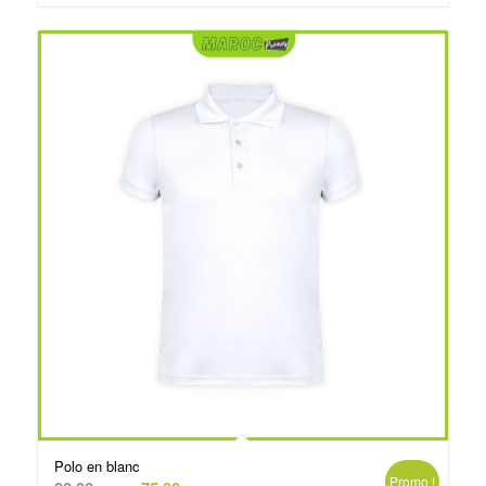
د.م.75.00.
د.م.79.00.
Polo en blanc
Promo !