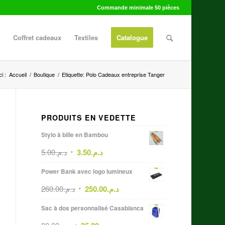
Commande minimale 50 pièces
Coffret cadeaux
Textiles
Catalogue
i :
Accueil
/
Boutique
/
Etiquette: Polo Cadeaux entreprise Tanger
PRODUITS EN VEDETTE
Stylo à bille en Bambou
5.00
د.م.
3.50
د.م.
Power Bank avec logo lumineux
260.00
د.م.
250.00
د.م.
Sac à dos personnalisé Casablanca