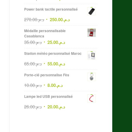
Power bank tactile personnalisé
270.00
د.م.
250.00
د.م.
Médaille personnalisable
Casablanca
35.00
د.م.
25.00
د.م.
Station météo personnalisé Maroc
65.00
د.م.
55.00
د.م.
Porte-clé personnalise Fès
10.00
د.م.
8.00
د.م.
Lampe led USB personnalisé
26.00
د.م.
20.00
د.م.