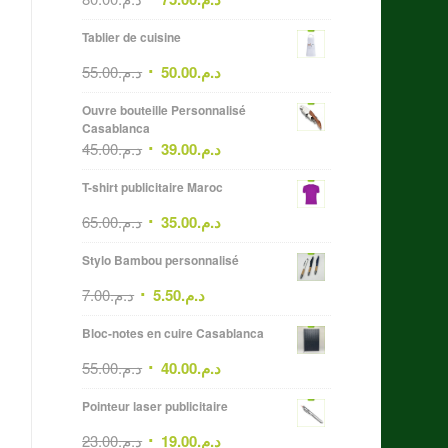
Tablier de cuisine
55.00
د.م.
50.00
د.م.
Ouvre bouteille Personnalisé
Casablanca
45.00
د.م.
39.00
د.م.
T-shirt publicitaire Maroc
65.00
د.م.
35.00
د.م.
Stylo Bambou personnalisé
7.00
د.م.
5.50
د.م.
Bloc-notes en cuire Casablanca
55.00
د.م.
40.00
د.م.
Pointeur laser publicitaire
23.00
د.م.
19.00
د.م.