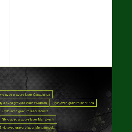
tylo avec gravure laser Casablanca
tylo avec gravure laser El Jadida
Stylo avec gravure laser Fès
Stylo avec gravure laser Kénitra
Stylo avec gravure laser Marrakech
Stylo avec gravure laser Mohammedia