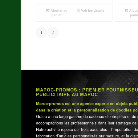
initial
actuel
était :
est :
Ajouter au
Voir les détails
Ajout
panier
pani
د.م.25.00.
د.م.30.00.
2
1
MAROC-PROMOS : PREMIER FOURNISSE
PUBLICITAIRE AU MAROC
Maroc-promos est une agence experte en objets publi
dans la création et la personnalisation de goodies po
Grâce à une large gamme de cadeaux d’entreprise et de 
accompagnons les professionnels dans leur stratégie de 
Notre activité repose sur trois axes clés : l’importation de
fabrication d’articles personnalisés sur mesure, et la dis