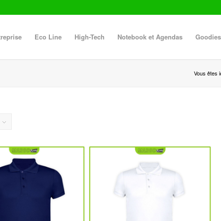
reprise
Eco Line
High-Tech
Notebook et Agendas
Goodies
Vous êtes ic