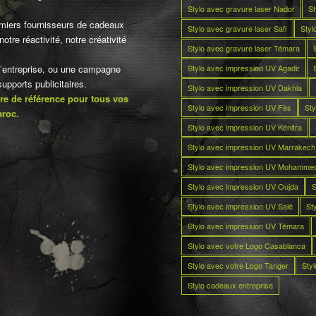
Stylo avec gravure laser Nador
St
miers fournisseurs de cadeaux
Stylo avec gravure laser Safi
Styl
otre réactivité, notre créativité
Stylo avec gravure laser Témara
Stylo avec impression UV Agadir
d’entreprise, ou une campagne
pports publicitaires.
Stylo avec impression UV Dakhla
re de référence pour tous vos
Stylo avec impression UV Fès
Sty
aroc.
Stylo avec impression UV Kénitra
Stylo avec impression UV Marrakech
Stylo avec impression UV Mohamme
Stylo avec impression UV Oujda
S
Stylo avec impression UV Salé
St
Stylo avec impression UV Témara
Stylo avec votre Logo Casablanca
Stylo avec votre Logo Tanger
Sty
Stylo cadeaux entreprise