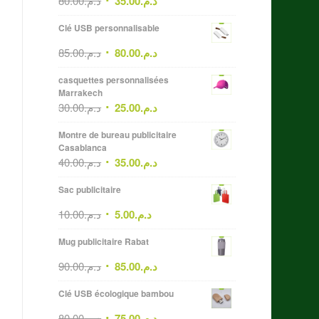
80.00
د.م.
35.00
د.م.
Clé USB personnalisable
85.00
د.م.
80.00
د.م.
casquettes personnalisées
Marrakech
30.00
د.م.
25.00
د.م.
Montre de bureau publicitaire
Casablanca
40.00
د.م.
35.00
د.م.
Sac publicitaire
10.00
د.م.
5.00
د.م.
Mug publicitaire Rabat
90.00
د.م.
85.00
د.م.
Clé USB écologique bambou
80.00
د.م.
75.00
د.م.