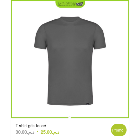
T-shirt gris foncé
Promo !
Le
Le
30.00
د.م.
25.00
د.م.
prix
prix