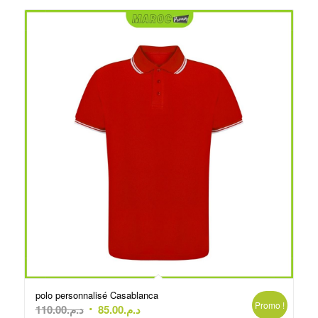
polo personnalisé Casablanca
Promo !
Le
Le
110.00
د.م.
85.00
د.م.