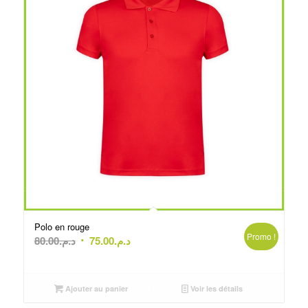
Polo en rouge
Promo !
Le
Le
80.00
د.م.
75.00
د.م.
prix
prix
initial
actuel
était :
est :
Ajouter au panier
Voir les détails
د.م.75.00.
د.م.80.00.