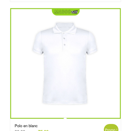
د.م.75.00.
د.م.79.00.
Polo en blanc
Promo !