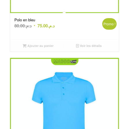
Polo en bleu
Promo !
Le
Le
80.00
د.م.
75.00
د.م.
prix
prix
initial
actuel
était :
est :
Ajouter au panier
Voir les détails
د.م.75.00.
د.م.80.00.