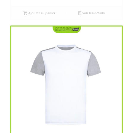
initial
actuel
était :
est :
Ajouter au panier
Voir les détails
د.م.25.00.
د.م.30.00.