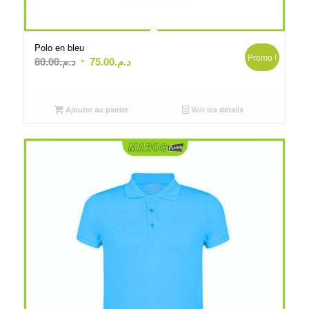
Polo en bleu
Promo !
Le
Le
80.00
د.م.
75.00
د.م.
prix
prix
initial
actuel
était :
est :
Ajouter au panier
Voir les détails
د.م.75.00.
د.م.80.00.