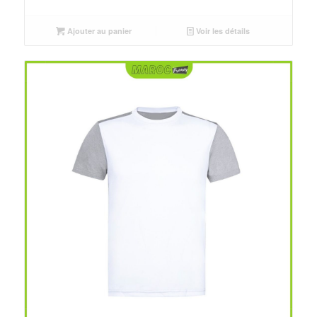
initial
actuel
était :
est :
Ajouter au panier
Voir les détails
د.م.25.00.
د.م.30.00.