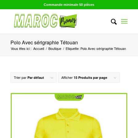
Commande minimale 50 pièces
Polo Avec sérigraphie Tétouan
Vous êtes ici :
Accueil
/
Boutique
/
Etiquette: Polo Avec sérigraphie Tétouan
Trier par
Afficher
Par défaut
15 Produits par page