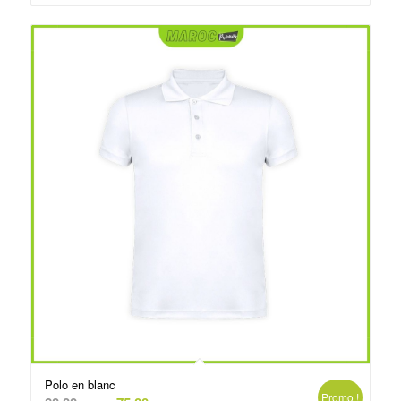
د.م.75.00.
د.م.79.00.
Polo en blanc
Promo !