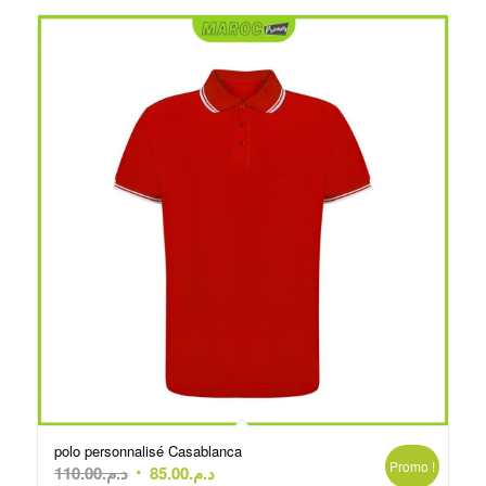
polo personnalisé Casablanca
Promo !
Le
Le
110.00
د.م.
85.00
د.م.