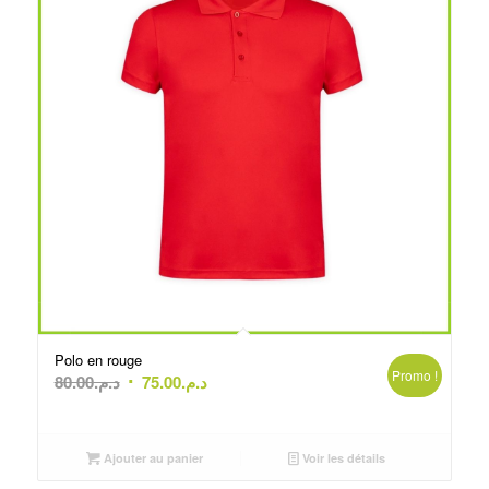
Polo en rouge
Promo !
Le
Le
80.00
د.م.
75.00
د.م.
prix
prix
initial
actuel
était :
est :
Ajouter au panier
Voir les détails
د.م.75.00.
د.م.80.00.