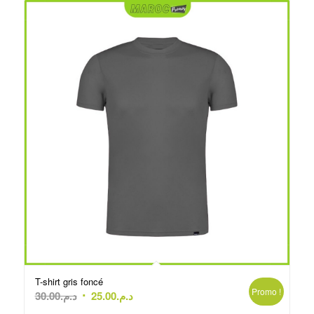
T-shirt gris foncé
Promo !
Le
Le
30.00
د.م.
25.00
د.م.
prix
prix