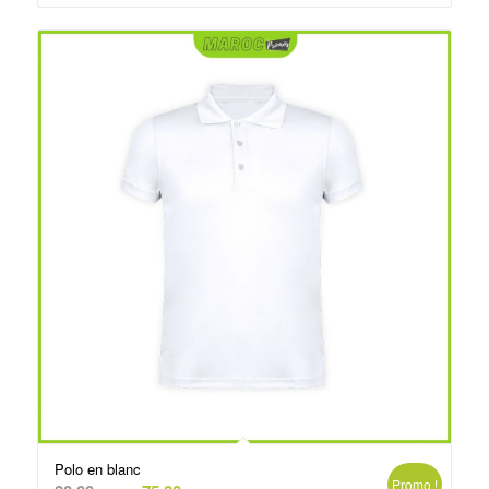
د.م.75.00.
د.م.79.00.
Polo en blanc
Promo !