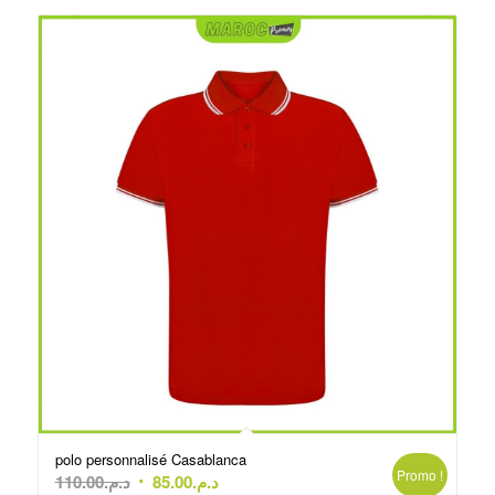
polo personnalisé Casablanca
Promo !
Le
Le
110.00
د.م.
85.00
د.م.