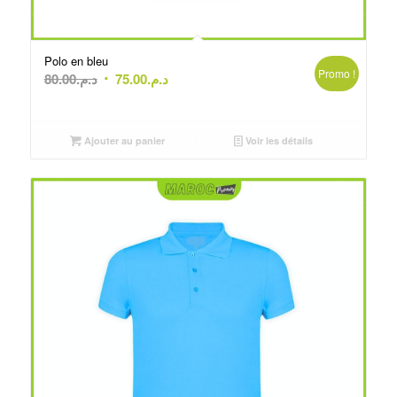
Polo en bleu
Promo !
Le
Le
80.00
د.م.
75.00
د.م.
prix
prix
initial
actuel
était :
est :
Ajouter au panier
Voir les détails
د.م.75.00.
د.م.80.00.