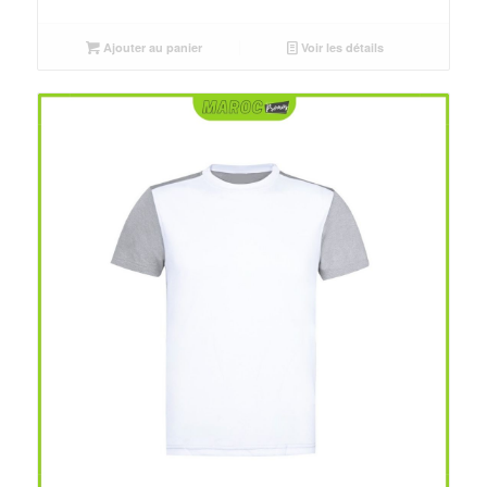
initial
actuel
était :
est :
Ajouter au panier
Voir les détails
د.م.25.00.
د.م.30.00.