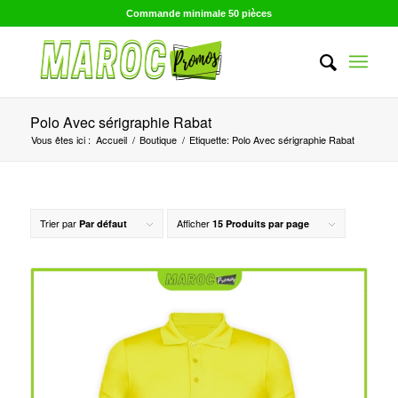
Commande minimale 50 pièces
Polo Avec sérigraphie Rabat
Vous êtes ici :
Accueil
/
Boutique
/
Etiquette: Polo Avec sérigraphie Rabat
Trier par
Afficher
Par défaut
15 Produits par page