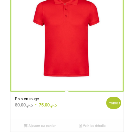
Polo en rouge
Promo !
Le
Le
80.00
د.م.
75.00
د.م.
prix
prix
initial
actuel
était :
est :
Ajouter au panier
Voir les détails
د.م.75.00.
د.م.80.00.