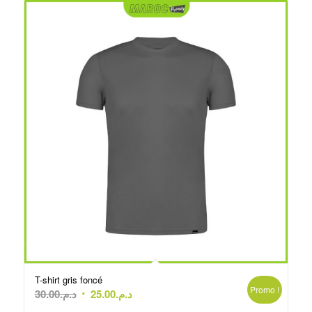
T-shirt gris foncé
Promo !
Le
Le
30.00
د.م.
25.00
د.م.
prix
prix