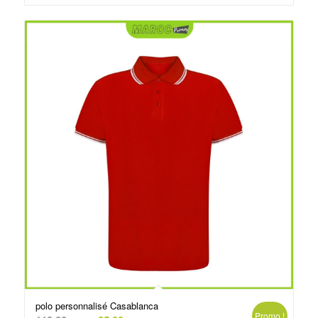
د.م.75.00.
د.م.80.00.
polo personnalisé Casablanca
Promo !