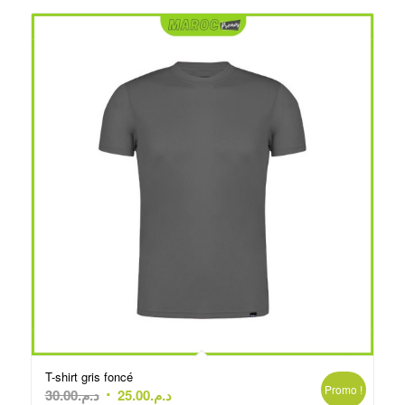
T-shirt gris foncé
Promo !
Le
Le
30.00
د.م.
25.00
د.م.