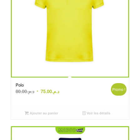
Polo
Promo !
Le
Le
80.00
د.م.
75.00
د.م.
prix
prix
initial
actuel
était :
est :
Ajouter au panier
Voir les détails
د.م.75.00.
د.م.80.00.