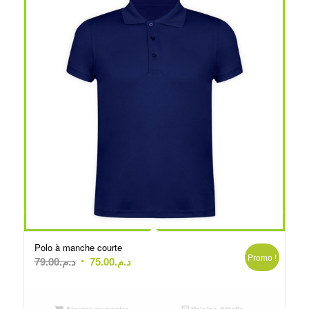
Polo à manche courte
Promo !
Le
Le
79.00
د.م.
75.00
د.م.
prix
prix
initial
actuel