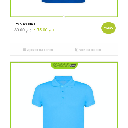
Polo en bleu
Promo !
Le
Le
80.00
د.م.
75.00
د.م.
prix
prix
initial
actuel
était :
est :
Ajouter au panier
Voir les détails
د.م.75.00.
د.م.80.00.