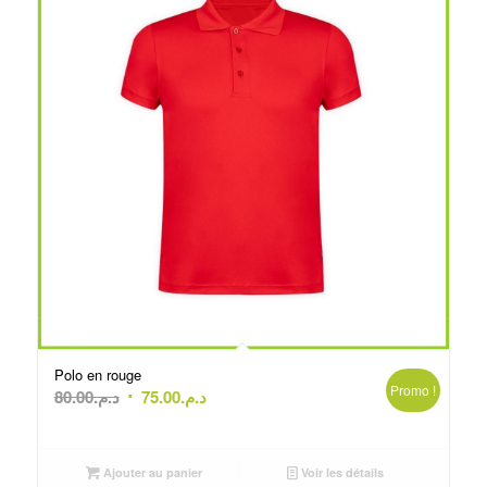
Polo en rouge
Promo !
Le
Le
80.00
د.م.
75.00
د.م.
prix
prix
initial
actuel
était :
est :
Ajouter au panier
Voir les détails