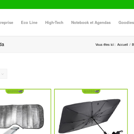
reprise
Eco Line
High-Tech
Notebook et Agendas
Goodies
da
Vous êtes ici :
Accueil
/
B