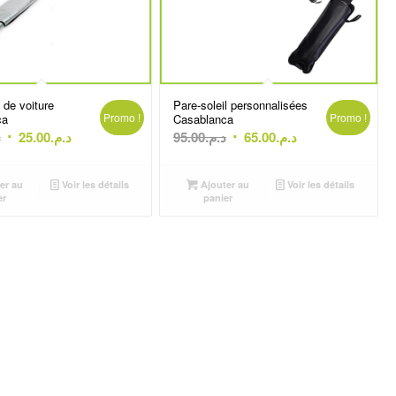
l de voiture
Pare-soleil personnalisées
Promo !
Promo !
ca
Casablanca
Le
Le
Le
Le
.
25.00
د.م.
95.00
د.م.
65.00
د.م.
prix
prix
prix
prix
initial
actuel
initial
actuel
er au
Voir les détails
Ajouter au
Voir les détails
était :
est :
était :
est :
er
panier
د.م.65.00.
د.م.95.00.
د.م.25.00.
د.م.45.00.