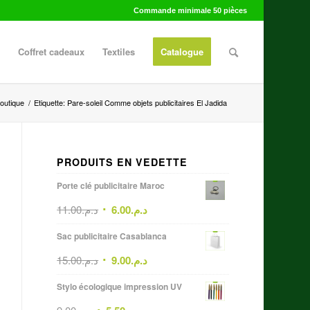
Commande minimale 50 pièces
Coffret cadeaux
Textiles
Catalogue
outique
/
Etiquette: Pare-soleil Comme objets publicitaires El Jadida
PRODUITS EN VEDETTE
Porte clé publicitaire Maroc
11.00
د.م.
6.00
د.م.
Sac publicitaire Casablanca
15.00
د.م.
9.00
د.م.
Stylo écologique impression UV