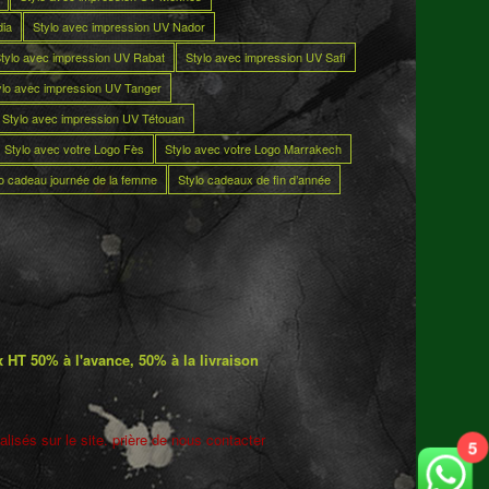
dia
Stylo avec impression UV Nador
tylo avec impression UV Rabat
Stylo avec impression UV Safi
ylo avec impression UV Tanger
Stylo avec impression UV Tétouan
Stylo avec votre Logo Fès
Stylo avec votre Logo Marrakech
lo cadeau journée de la femme
Stylo cadeaux de fin d’année
 HT 50% à l'avance, 50% à la livraison
lisés sur le site. prière de nous contacter
5