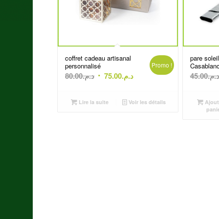
coffret cadeau artisanal
pare solei
Promo !
personnalisé
Casablan
Le
Le
80.00
د.م.
75.00
د.م.
45.00
د.م
prix
prix
initial
actuel
Lire la suite
Voir les détails
Ajout
était :
est :
pani
د.م.75.00.
د.م.80.00.