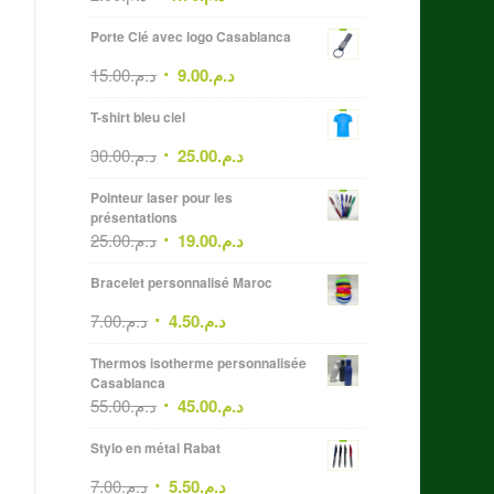
Porte Clé avec logo Casablanca
15.00
د.م.
9.00
د.م.
T-shirt bleu ciel
30.00
د.م.
25.00
د.م.
Pointeur laser pour les
présentations
25.00
د.م.
19.00
د.م.
Bracelet personnalisé Maroc
7.00
د.م.
4.50
د.م.
Thermos isotherme personnalisée
Casablanca
55.00
د.م.
45.00
د.م.
Stylo en métal Rabat
7.00
د.م.
5.50
د.م.