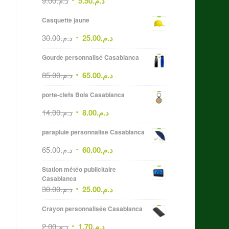
9.00
د.م.
5.50
د.م.
Casquette jaune
30.00
د.م.
25.00
د.م.
Gourde personnalisé Casablanca
85.00
د.م.
65.00
د.م.
porte-clefs Bois Casablanca
14.00
د.م.
8.00
د.م.
parapluie personnalise Casablanca
65.00
د.م.
60.00
د.م.
Station météo publicitaire
Casablanca
30.00
د.م.
25.00
د.م.
Crayon personnalisée Casablanca
2.00
د.م.
1.70
د.م.