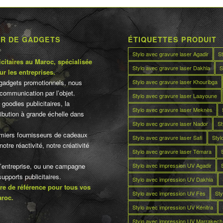
UR DE GADGETS
ÉTIQUETTES PRODUIT
Stylo avec gravure laser Agadir
S
citaires au Maroc, spécialisée
Stylo avec gravure laser Dakhla
S
ur les entreprises.
Stylo avec gravure laser Khouribga
gadgets promotionnels, nous
communication par l’objet.
Stylo avec gravure laser Laayoune
 goodies publicitaires, la
Stylo avec gravure laser Meknès
tribution à grande échelle dans
Stylo avec gravure laser Nador
St
miers fournisseurs de cadeaux
Stylo avec gravure laser Safi
Styl
otre réactivité, notre créativité
Stylo avec gravure laser Témara
Stylo avec impression UV Agadir
d’entreprise, ou une campagne
pports publicitaires.
Stylo avec impression UV Dakhla
re de référence pour tous vos
Stylo avec impression UV Fès
Sty
aroc.
Stylo avec impression UV Kénitra
Stylo avec impression UV Marrakech