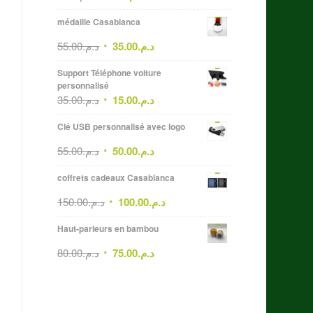
médaille Casablanca
55.00
د.م.
35.00
د.م.
Support Téléphone voiture
personnalisé
35.00
د.م.
15.00
د.م.
Clé USB personnalisé avec logo
55.00
د.م.
50.00
د.م.
coffrets cadeaux Casablanca
150.00
د.م.
100.00
د.م.
Haut-parleurs en bambou
80.00
د.م.
75.00
د.م.