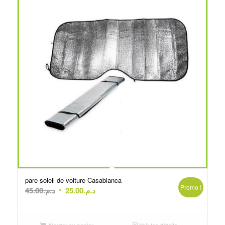
pare soleil de voiture Casablanca
Promo !
Le
Le
45.00
د.م.
25.00
د.م.
prix
prix
initial
actuel