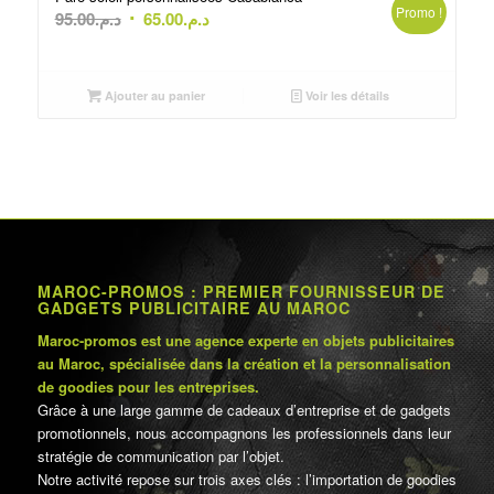
Promo !
Le
Le
95.00
د.م.
65.00
د.م.
prix
prix
initial
actuel
était :
est :
Ajouter au panier
Voir les détails
د.م.65.00.
د.م.95.00.
MAROC-PROMOS : PREMIER FOURNISSEUR DE
GADGETS PUBLICITAIRE AU MAROC
Maroc-promos est une agence experte en objets publicitaires
au Maroc, spécialisée dans la création et la personnalisation
de goodies pour les entreprises.
Grâce à une large gamme de cadeaux d’entreprise et de gadgets
promotionnels, nous accompagnons les professionnels dans leur
stratégie de communication par l’objet.
Notre activité repose sur trois axes clés : l’importation de goodies