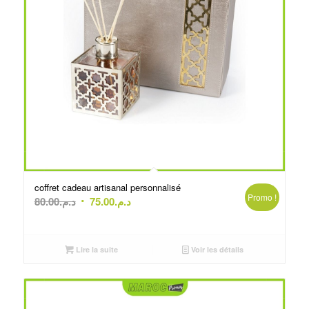
coffret cadeau artisanal personnalisé
Promo !
Le
Le
80.00
د.م.
75.00
د.م.
prix
prix
initial
actuel
était :
est :
Lire la suite
Voir les détails
د.م.75.00.
د.م.80.00.