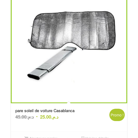
pare soleil de voiture Casablanca
Promo !
Le
Le
45.00
د.م.
25.00
د.م.
prix
prix
initial
actuel