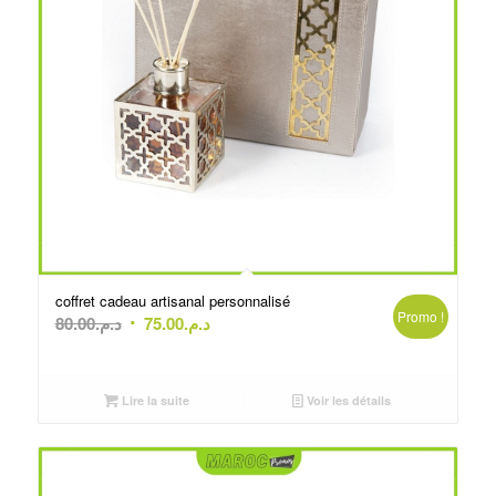
coffret cadeau artisanal personnalisé
Promo !
Le
Le
80.00
د.م.
75.00
د.م.
prix
prix
initial
actuel
était :
est :
Lire la suite
Voir les détails
د.م.75.00.
د.م.80.00.