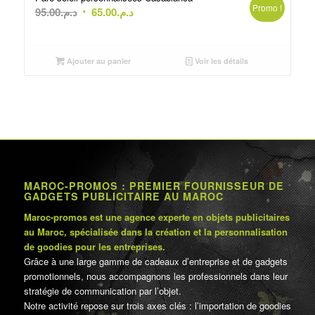
Promo !
Le
Le
95.00
د.م.
65.00
د.م.
prix
prix
initial
actuel
était :
est :
Ajouter au panier
Voir les détails
د.م.65.00.
د.م.95.00.
MAROC-PROMOS : PREMIER FOURNISSEUR DE
GADGETS PUBLICITAIRE AU MAROC
Maroc-promos est une agence experte en objets publicitaires
au Maroc, spécialisée dans la création et la personnalisation
de goodies pour les entreprises.
Grâce à une large gamme de cadeaux d’entreprise et de gadgets
promotionnels, nous accompagnons les professionnels dans leur
stratégie de communication par l’objet.
Notre activité repose sur trois axes clés : l’importation de goodies