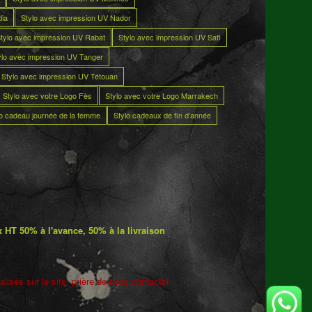
dia
Stylo avec impression UV Nador
tylo avec impression UV Rabat
Stylo avec impression UV Safi
ylo avec impression UV Tanger
Stylo avec impression UV Tétouan
Stylo avec votre Logo Fès
Stylo avec votre Logo Marrakech
lo cadeau journée de la femme
Stylo cadeaux de fin d’année
 HT 50% à l'avance, 50% à la livraison
lisés sur le site. prière de nous contacter
5