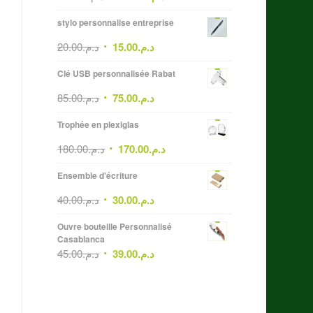
stylo personnalise entreprise
20.00
د.م.
15.00
د.م.
Clé USB personnalisée Rabat
85.00
د.م.
75.00
د.م.
Trophée en plexiglas
180.00
د.م.
170.00
د.م.
Ensemble d'écriture
40.00
د.م.
30.00
د.م.
Ouvre bouteille Personnalisé
Casablanca
45.00
د.م.
39.00
د.م.