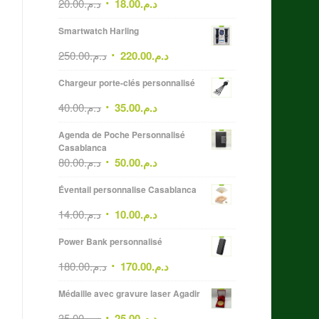
20.00
د.م.
18.00
د.م.
Smartwatch Harling
250.00
د.م.
220.00
د.م.
Chargeur porte-clés personnalisé
40.00
د.م.
35.00
د.م.
Agenda de Poche Personnalisé
Casablanca
80.00
د.م.
50.00
د.م.
Éventail personnalise Casablanca
14.00
د.م.
10.00
د.م.
Power Bank personnalisé
180.00
د.م.
170.00
د.م.
Médaille avec gravure laser Agadir
35.00
د.م.
25.00
د.م.