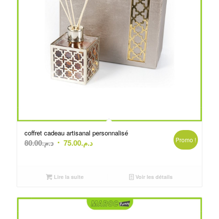
coffret cadeau artisanal personnalisé
Promo !
Le
Le
80.00
د.م.
75.00
د.م.
prix
prix
initial
actuel
était :
est :
Lire la suite
Voir les détails
د.م.75.00.
د.م.80.00.