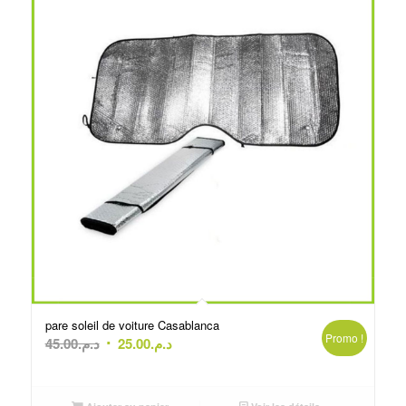
pare soleil de voiture Casablanca
Promo !
Le
Le
45.00
د.م.
25.00
د.م.
prix
prix
initial
actuel