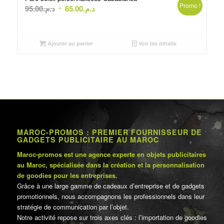
Promo !
Le
Le
95.00
د.م.
65.00
د.م.
prix
prix
initial
actuel
était :
est :
Ajouter au panier
Voir les détails
د.م.65.00.
د.م.95.00.
MAROC-PROMOS : PREMIER FOURNISSEUR DE
GADGETS PUBLICITAIRE AU MAROC
Maroc-promos est une agence experte en objets publicitaires
au Maroc, spécialisée dans la création et la personnalisation
de goodies pour les entreprises.
Grâce à une large gamme de cadeaux d’entreprise et de gadgets
promotionnels, nous accompagnons les professionnels dans leur
stratégie de communication par l’objet.
Notre activité repose sur trois axes clés : l’importation de goodies