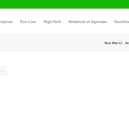
reprise
Eco Line
High-Tech
Notebook et Agendas
Goodies
Vous êtes ici :
Ac