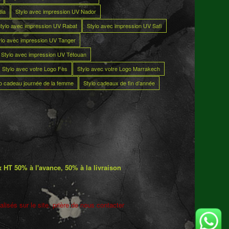
dia
Stylo avec impression UV Nador
tylo avec impression UV Rabat
Stylo avec impression UV Safi
ylo avec impression UV Tanger
Stylo avec impression UV Tétouan
Stylo avec votre Logo Fès
Stylo avec votre Logo Marrakech
lo cadeau journée de la femme
Stylo cadeaux de fin d’année
 HT 50% à l'avance, 50% à la livraison
lisés sur le site. prière de nous contacter
5