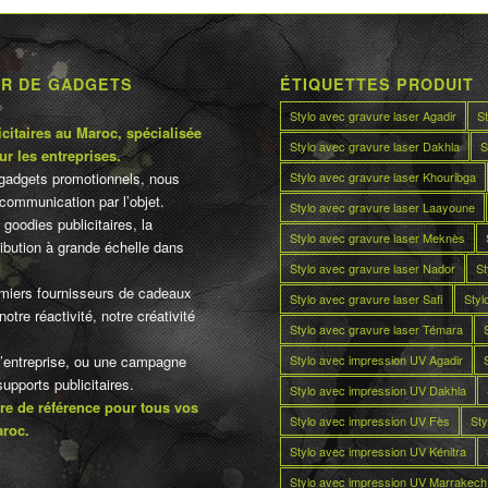
UR DE GADGETS
ÉTIQUETTES PRODUIT
Stylo avec gravure laser Agadir
S
citaires au Maroc, spécialisée
Stylo avec gravure laser Dakhla
S
ur les entreprises.
Stylo avec gravure laser Khouribga
gadgets promotionnels, nous
communication par l’objet.
Stylo avec gravure laser Laayoune
 goodies publicitaires, la
Stylo avec gravure laser Meknès
tribution à grande échelle dans
Stylo avec gravure laser Nador
St
miers fournisseurs de cadeaux
Stylo avec gravure laser Safi
Styl
otre réactivité, notre créativité
Stylo avec gravure laser Témara
Stylo avec impression UV Agadir
d’entreprise, ou une campagne
pports publicitaires.
Stylo avec impression UV Dakhla
re de référence pour tous vos
Stylo avec impression UV Fès
Sty
aroc.
Stylo avec impression UV Kénitra
Stylo avec impression UV Marrakech