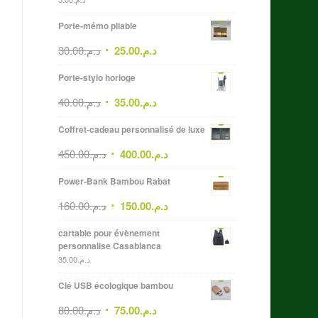
Porte-mémo pliable
30.00
د.م.
25.00
د.م.
Porte-stylo horloge
40.00
د.م.
35.00
د.م.
Coffret-cadeau personnalisé de luxe
450.00
د.م.
400.00
د.م.
Power-Bank Bambou Rabat
160.00
د.م.
150.00
د.م.
cartable pour évènement
personnalise Casablanca
35.00
د.م.
Clé USB écologique bambou
80.00
د.م.
75.00
د.م.