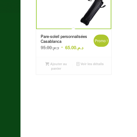
Pare-soleil personnalisées
Promo !
Casablanca
Le
Le
95.00
د.م.
65.00
د.م.
prix
prix
initial
actuel
Ajouter au
Voir les détails
était :
est :
panier
د.م.65.00.
د.م.95.00.