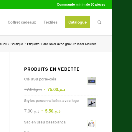
Commande minimale 50 pièces
Coffret cadeaux
Textiles
Catalogue
cueil
/
Boutique
/
Etiquette: Pare-soleil avec gravure laser Meknès
PRODUITS EN VEDETTE
Clé USB porte-clés
77.00
د.م.
75.00
د.م.
Stylos personnalisées avec logo
7.00
د.م.
5.50
د.م.
Sac en tissu Casablanca
5.00
د.م.