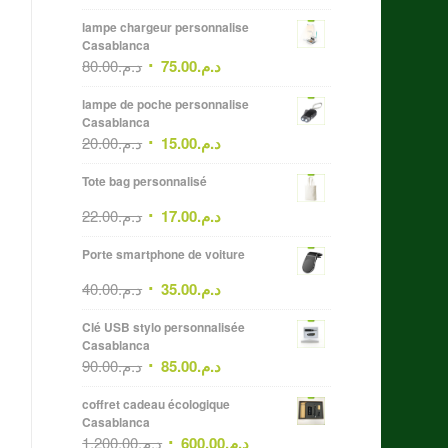
lampe chargeur personnalise
Casablanca
80.00
د.م.
75.00
د.م.
lampe de poche personnalise
Casablanca
20.00
د.م.
15.00
د.م.
Tote bag personnalisé
22.00
د.م.
17.00
د.م.
Porte smartphone de voiture
40.00
د.م.
35.00
د.م.
Clé USB stylo personnalisée
Casablanca
90.00
د.م.
85.00
د.م.
coffret cadeau écologique
Casablanca
1,200.00
د.م.
600.00
د.م.