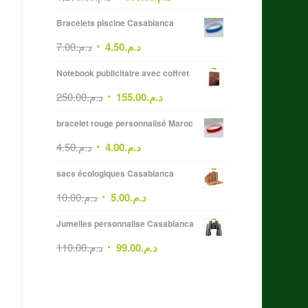
Bracelets piscine Casablanca
7.00
د.م.
4.50
د.م.
Notebook publicitaire avec coffret
250.00
د.م.
155.00
د.م.
bracelet rouge personnalisé Maroc
4.50
د.م.
4.00
د.م.
sacs écologiques Casablanca
10.00
د.م.
5.00
د.م.
Jumelles personnalise Casablanca
110.00
د.م.
99.00
د.م.