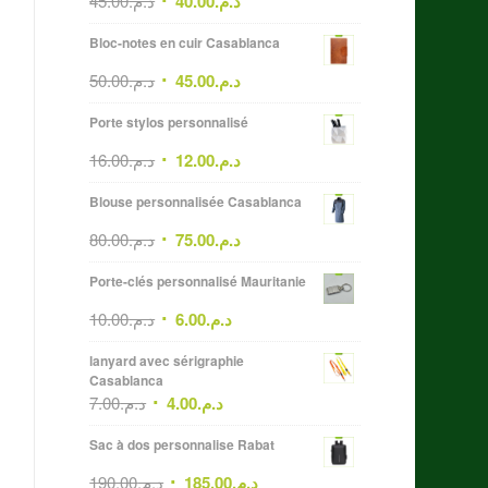
45.00
د.م.
40.00
د.م.
Bloc-notes en cuir Casablanca
50.00
د.م.
45.00
د.م.
Porte stylos personnalisé
16.00
د.م.
12.00
د.م.
Blouse personnalisée Casablanca
80.00
د.م.
75.00
د.م.
Porte-clés personnalisé Mauritanie
10.00
د.م.
6.00
د.م.
lanyard avec sérigraphie
Casablanca
7.00
د.م.
4.00
د.م.
Sac à dos personnalise Rabat
190.00
د.م.
185.00
د.م.