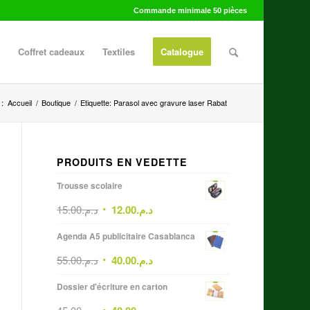
Commande minimale 50 pièces
Coffret cadeaux
Textiles
Catalogue
 :
Accueil
/
Boutique
/
Etiquette: Parasol avec gravure laser Rabat
PRODUITS EN VEDETTE
Trousse scolaire
15.00
د.م.
12.00
د.م.
Agenda A5 publicitaire Casablanca
55.00
د.م.
40.00
د.م.
Dossier d'écriture en carton