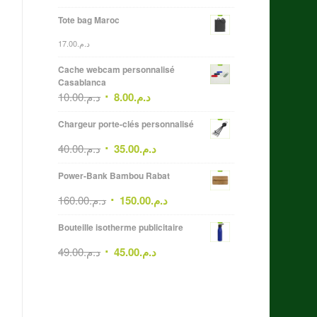
Tote bag Maroc
17.00
د.م.
Cache webcam personnalisé
Casablanca
10.00
د.م.
8.00
د.م.
Chargeur porte-clés personnalisé
40.00
د.م.
35.00
د.م.
Power-Bank Bambou Rabat
160.00
د.م.
150.00
د.م.
Bouteille isotherme publicitaire
49.00
د.م.
45.00
د.م.