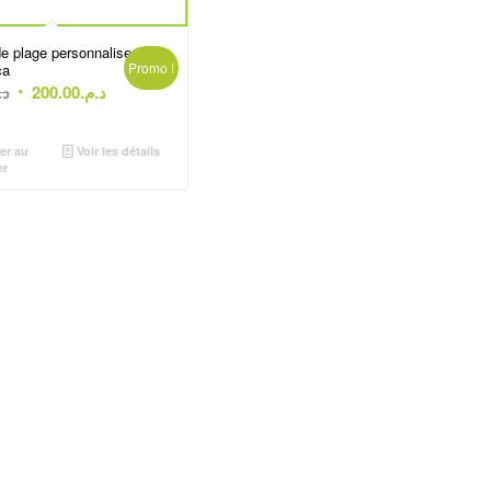
de plage personnalise
Promo !
ca
Le
Le
د.
200.00
د.م.
prix
prix
initial
actuel
er au
Voir les détails
était :
est :
er
د.م.200.00.
د.م.350.00.