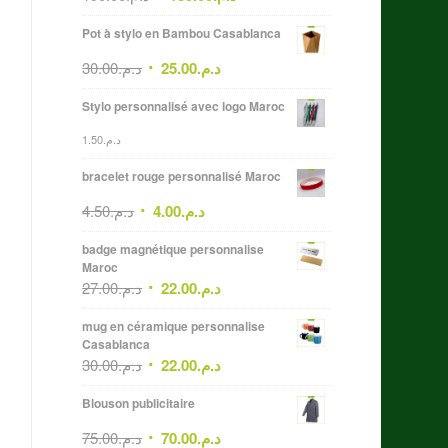
Pot à stylo en Bambou Casablanca
30.00
د.م.
25.00
د.م.
Stylo personnalisé avec logo Maroc
1.50
د.م.
bracelet rouge personnalisé Maroc
4.50
د.م.
4.00
د.م.
badge magnétique personnalise
Maroc
27.00
د.م.
22.00
د.م.
mug en céramique personnalise
Casablanca
30.00
د.م.
22.00
د.م.
Blouson publicitaire
75.00
د.م.
70.00
د.م.