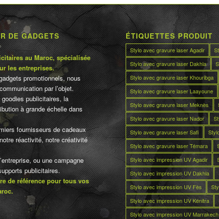
UR DE GADGETS
ÉTIQUETTES PRODUIT
Stylo avec gravure laser Agadir
S
citaires au Maroc, spécialisée
Stylo avec gravure laser Dakhla
S
ur les entreprises.
Stylo avec gravure laser Khouribga
gadgets promotionnels, nous
communication par l’objet.
Stylo avec gravure laser Laayoune
 goodies publicitaires, la
Stylo avec gravure laser Meknès
tribution à grande échelle dans
Stylo avec gravure laser Nador
St
miers fournisseurs de cadeaux
Stylo avec gravure laser Safi
Styl
otre réactivité, notre créativité
Stylo avec gravure laser Témara
Stylo avec impression UV Agadir
d’entreprise, ou une campagne
pports publicitaires.
Stylo avec impression UV Dakhla
re de référence pour tous vos
Stylo avec impression UV Fès
Sty
aroc.
Stylo avec impression UV Kénitra
Stylo avec impression UV Marrakech