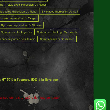
dia
Stylo avec impression UV Nador
tylo avec impression UV Rabat
Stylo avec impression UV Safi
ylo avec impression UV Tanger
Stylo avec impression UV Tétouan
Stylo avec votre Logo Fès
Stylo avec votre Logo Marrakech
lo cadeau journée de la femme
Stylo cadeaux de fin d’année
 HT 50% à l'avance, 50% à la livraison
lisés sur le site. prière de nous contacter
5