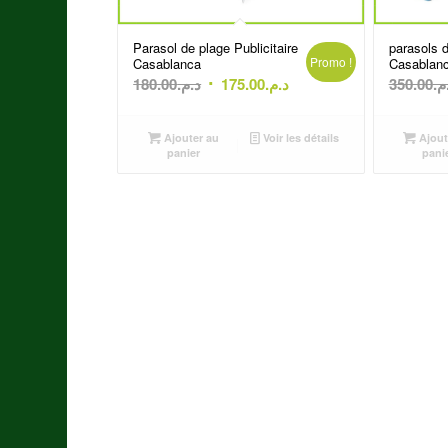
Parasol de plage Publicitaire
parasols 
Promo !
Casablanca
Casablan
Le
Le
180.00
د.م.
175.00
د.م.
350.00
.م
prix
prix
initial
actuel
Ajouter au
Voir les détails
Ajout
était :
est :
panier
pani
د.م.175.00.
د.م.180.00.