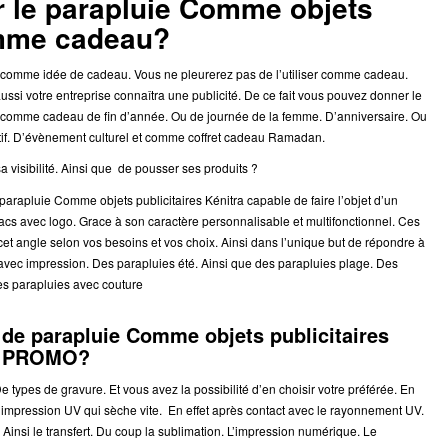
r le parapluie Comme objets
omme cadeau?
comme idée de cadeau. Vous ne pleurerez pas de l’utiliser comme cadeau.
aussi votre entreprise connaîtra une publicité. De ce fait vous pouvez donner le
mme cadeau de fin d’année. Ou de journée de la femme. D’anniversaire. Ou
if. D’évènement culturel et comme coffret cadeau Ramadan.
 visibilité. Ainsi que de pousser ses produits ?
rapluie Comme objets publicitaires Kénitra capable de faire l’objet d’un
sacs avec logo. Grace à son caractère personnalisable et multifonctionnel. Ces
cet angle selon vos besoins et vos choix. Ainsi dans l’unique but de répondre à
c impression. Des parapluies été. Ainsi que des parapluies plage. Des
es parapluies avec couture
 de parapluie Comme objets publicitaires
C PROMO?
ypes de gravure. Et vous avez la possibilité d’en choisir votre préférée. En
’impression UV qui sèche vite. En effet après contact avec le rayonnement UV.
. Ainsi le transfert. Du coup la sublimation. L’impression numérique. Le