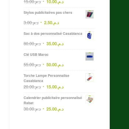
15.00
د.م.
10.00
د.م.
Stylos publicitaires pas chers
3.00
د.م.
2.50
د.م.
Sac à dos personnalisé Casablanca
80.00
د.م.
35.00
د.م.
Clé USB Maroc
55.00
د.م.
50.00
د.م.
Torche Lampe Personnalise
Casablanca
20.00
د.م.
15.00
د.م.
Calendrier publicitaire personnalisé
Rabat
30.00
د.م.
25.00
د.م.