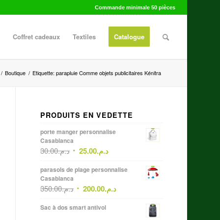
Commande minimale 50 pièces
Coffret cadeaux
Textiles
Catalogue
/
Boutique
/
Etiquette: parapluie Comme objets publicitaires Kénitra
PRODUITS EN VEDETTE
porte manger personnalise
Casablanca
30.00
د.م.
25.00
د.م.
parasols de plage personnalise
Casablanca
350.00
د.م.
200.00
د.م.
Sac à dos smart antivol