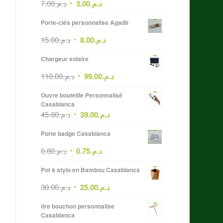
7.00
د.م.
3.00
د.م.
Porte-clés personnalise Agadir
15.00
د.م.
8.00
د.م.
Chargeur solaire
110.00
د.م.
99.00
د.م.
Ouvre bouteille Personnalisé
Casablanca
45.00
د.م.
39.00
د.م.
Porte badge Casablanca
0.80
د.م.
0.75
د.م.
Pot à stylo en Bambou Casablanca
30.00
د.م.
25.00
د.م.
tire bouchon personnalise
Casablanca