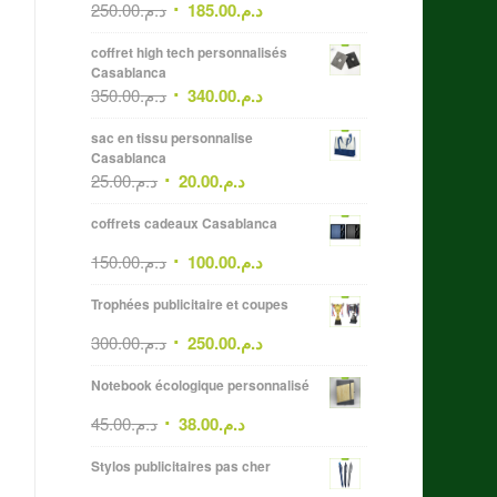
250.00
د.م.
185.00
د.م.
coffret high tech personnalisés
Casablanca
350.00
د.م.
340.00
د.م.
sac en tissu personnalise
Casablanca
25.00
د.م.
20.00
د.م.
coffrets cadeaux Casablanca
150.00
د.م.
100.00
د.م.
Trophées publicitaire et coupes
300.00
د.م.
250.00
د.م.
Notebook écologique personnalisé
45.00
د.م.
38.00
د.م.
Stylos publicitaires pas cher