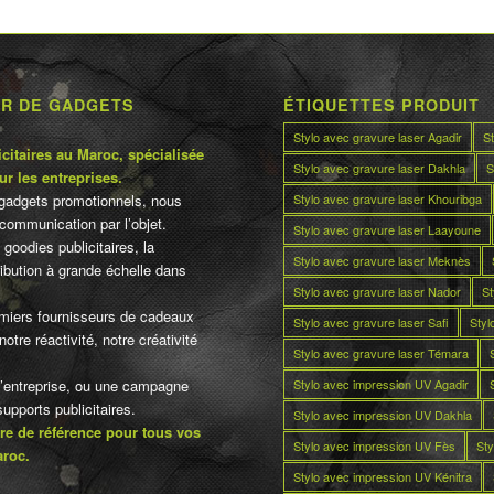
UR DE GADGETS
ÉTIQUETTES PRODUIT
Stylo avec gravure laser Agadir
S
citaires au Maroc, spécialisée
Stylo avec gravure laser Dakhla
S
ur les entreprises.
Stylo avec gravure laser Khouribga
gadgets promotionnels, nous
communication par l’objet.
Stylo avec gravure laser Laayoune
 goodies publicitaires, la
Stylo avec gravure laser Meknès
tribution à grande échelle dans
Stylo avec gravure laser Nador
St
miers fournisseurs de cadeaux
Stylo avec gravure laser Safi
Styl
otre réactivité, notre créativité
Stylo avec gravure laser Témara
Stylo avec impression UV Agadir
d’entreprise, ou une campagne
pports publicitaires.
Stylo avec impression UV Dakhla
re de référence pour tous vos
Stylo avec impression UV Fès
Sty
aroc.
Stylo avec impression UV Kénitra