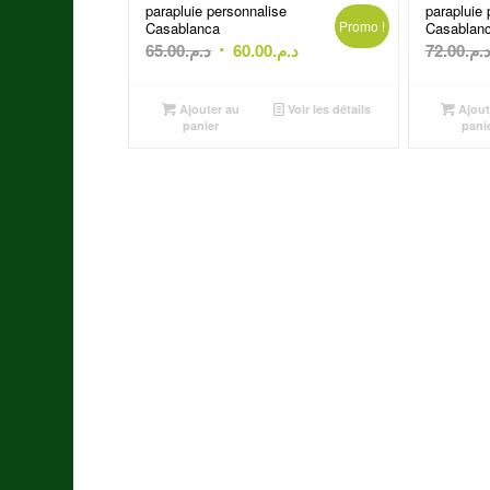
parapluie personnalise
parapluie 
Promo !
Casablanca
Casablan
Le
Le
65.00
د.م.
60.00
د.م.
72.00
د.م
prix
prix
initial
actuel
Ajouter au
Voir les détails
Ajout
était :
est :
panier
pani
د.م.60.00.
د.م.65.00.