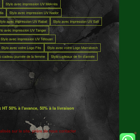
Stylo avec impression UV Meknès
dia
Stylo avec impression UV Nador
tylo avec impression UV Rabat
Stylo avec impression UV Safi
ylo avec impression UV Tanger
Stylo avec impression UV Tétouan
Stylo avec votre Logo Fès
Stylo avec votre Logo Marrakech
lo cadeau journée de la femme
Stylo cadeaux de fin d’année
 HT 50% à l'avance, 50% à la livraison
lisés sur le site. prière de nous contacter
5