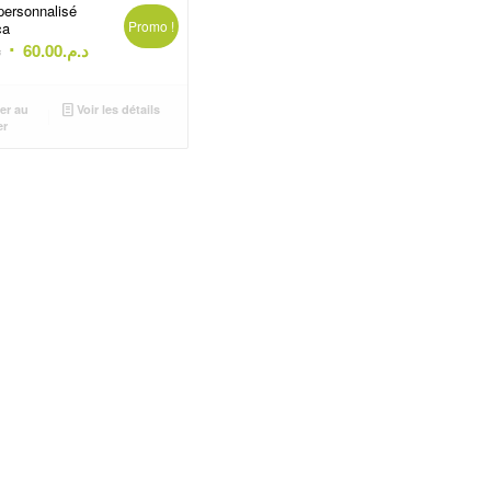
personnalisé
Promo !
ca
Le
Le
.
60.00
د.م.
prix
prix
initial
actuel
er au
Voir les détails
était :
est :
er
د.م.60.00.
د.م.72.00.