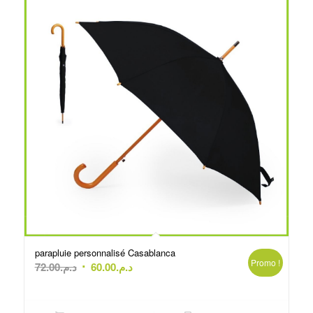
parapluie personnalisé Casablanca
Promo !
Le
Le
72.00
د.م.
60.00
د.م.
prix
prix
initial
actuel