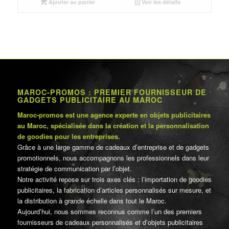
était :
est :
Ajouter au panier
Voir les détails
د.م.60.00.
د.م.72.00.
MAROC-PROMOS : PREMIER FOURNISSEUR DE
GADGETS PUBLICITAIRE AU MAROC
Maroc-promos est une agence experte en objets publicitaires
au Maroc, spécialisée dans la création et la personnalisation
de goodies pour les entreprises.
Grâce à une large gamme de cadeaux d’entreprise et de gadgets
promotionnels, nous accompagnons les professionnels dans leur
stratégie de communication par l’objet.
Notre activité repose sur trois axes clés : l’importation de goodies
publicitaires, la fabrication d’articles personnalisés sur mesure, et
la distribution à grande échelle dans tout le Maroc.
Aujourd’hui, nous sommes reconnus comme l’un des premiers
fournisseurs de cadeaux personnalisés et d’objets publicitaires