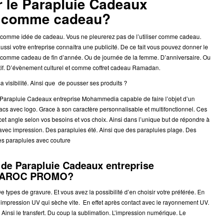
r le Parapluie Cadeaux
a comme cadeau?
comme idée de cadeau. Vous ne pleurerez pas de l’utiliser comme cadeau.
aussi votre entreprise connaîtra une publicité. De ce fait vous pouvez donner le
mme cadeau de fin d’année. Ou de journée de la femme. D’anniversaire. Ou
if. D’évènement culturel et comme coffret cadeau Ramadan.
 visibilité. Ainsi que de pousser ses produits ?
Parapluie Cadeaux entreprise Mohammedia capable de faire l’objet d’un
sacs avec logo. Grace à son caractère personnalisable et multifonctionnel. Ces
cet angle selon vos besoins et vos choix. Ainsi dans l’unique but de répondre à
c impression. Des parapluies été. Ainsi que des parapluies plage. Des
es parapluies avec couture
 de Parapluie Cadeaux entreprise
 MAROC PROMO?
ypes de gravure. Et vous avez la possibilité d’en choisir votre préférée. En
’impression UV qui sèche vite. En effet après contact avec le rayonnement UV.
. Ainsi le transfert. Du coup la sublimation. L’impression numérique. Le