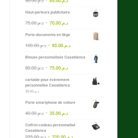
90.00
د.م.
85.00
د.م.
Haut-parleurs publicitaire
75.00
د.م.
70.00
د.م.
Porte-documents en liège
100.00
د.م.
85.00
د.م.
Blouse personnalisée Casablanca
80.00
د.م.
75.00
د.م.
cartable pour évènement
personnalise Casablanca
35.00
د.م.
Porte smartphone de voiture
40.00
د.م.
35.00
د.م.
Coffret-cadeau personnalisé
Casablanca
225.00
د.م.
220.00
د.م.