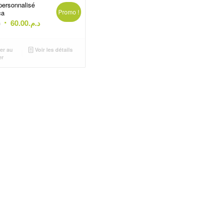
personnalisé
Promo !
ca
Le
Le
.
60.00
د.م.
prix
prix
initial
actuel
er au
Voir les détails
était :
est :
er
د.م.60.00.
د.م.72.00.