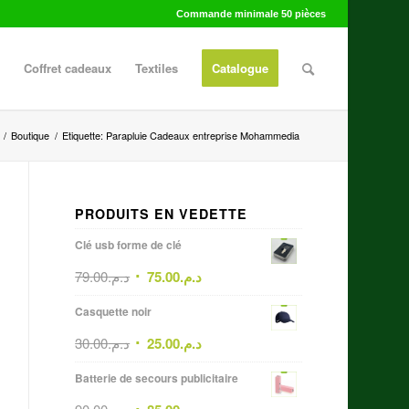
Commande minimale 50 pièces
Coffret cadeaux
Textiles
Catalogue
/
Boutique
/
Etiquette: Parapluie Cadeaux entreprise Mohammedia
PRODUITS EN VEDETTE
Clé usb forme de clé
79.00
د.م.
75.00
د.م.
Casquette noir
30.00
د.م.
25.00
د.م.
Batterie de secours publicitaire