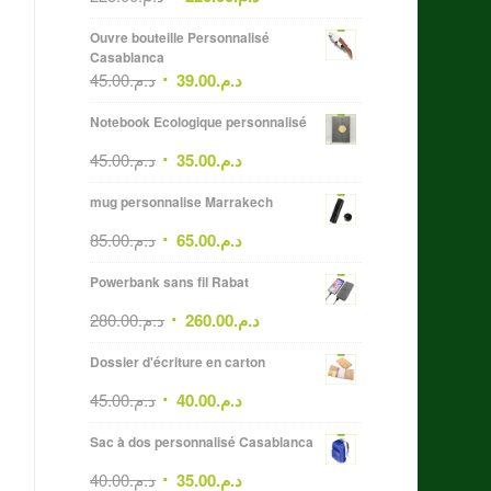
Ouvre bouteille Personnalisé
Casablanca
45.00
د.م.
39.00
د.م.
Notebook Ecologique personnalisé
45.00
د.م.
35.00
د.م.
mug personnalise Marrakech
85.00
د.م.
65.00
د.م.
Powerbank sans fil Rabat
280.00
د.م.
260.00
د.م.
Dossier d'écriture en carton
45.00
د.م.
40.00
د.م.
Sac à dos personnalisé Casablanca
40.00
د.م.
35.00
د.م.