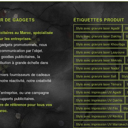
UR DE GADGETS
ÉTIQUETTES PRODUIT
Stylo avec gravure laser Agadir
S
citaires au Maroc, spécialisée
Stylo avec gravure laser Dakhla
S
ur les entreprises.
Stylo avec gravure laser Khouribga
gadgets promotionnels, nous
communication par l’objet.
Stylo avec gravure laser Laayoune
 goodies publicitaires, la
Stylo avec gravure laser Meknès
tribution à grande échelle dans
Stylo avec gravure laser Nador
St
miers fournisseurs de cadeaux
Stylo avec gravure laser Safi
Styl
otre réactivité, notre créativité
Stylo avec gravure laser Témara
Stylo avec impression UV Agadir
d’entreprise, ou une campagne
pports publicitaires.
Stylo avec impression UV Dakhla
re de référence pour tous vos
Stylo avec impression UV Fès
Sty
aroc.
Stylo avec impression UV Kénitra
Stylo avec impression UV Marrakech