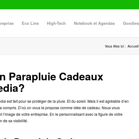
reprise
Eco Line
High-Tech
Notebook et Agendas
Goodies
Vous êtes ici :
Accueil
’un Parapluie Cadeaux
edia?
t fait pour se protéger de la pluie. Et du soleil. Mais il est agréable d’en
a compris. D’où on vous le propose comme idée de cadeau. Nous vous
nt l’image de votre entreprise. En le personnalisant avec la figure de votre
 de sa visibilité.