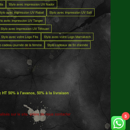
dia
Stylo avec impression UV Nador
tylo avec impression UV Rabat
Stylo avec impression UV Safi
ylo avec impression UV Tanger
Stylo avec impression UV Tétouan
Stylo avec votre Logo Fès
Stylo avec votre Logo Marrakech
lo cadeau journée de la femme
Stylo cadeaux de fin d’année
 HT 50% à l'avance, 50% à la livraison
lisés sur le site. prière de nous contacter
5