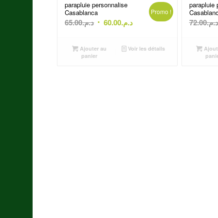
parapluie personnalise
parapluie 
Promo !
Casablanca
Casablan
Le
Le
65.00
د.م.
60.00
د.م.
72.00
د.م
prix
prix
initial
actuel
Ajouter au
Voir les détails
Ajout
était :
est :
panier
pani
د.م.60.00.
د.م.65.00.