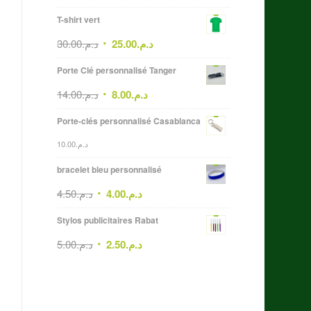
T-shirt vert
30.00
د.م.
25.00
د.م.
Porte Clé personnalisé Tanger
14.00
د.م.
8.00
د.م.
Porte-clés personnalisé Casablanca
10.00
د.م.
bracelet bleu personnalisé
4.50
د.م.
4.00
د.م.
Stylos publicitaires Rabat
5.00
د.م.
2.50
د.م.