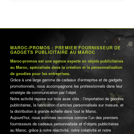
د.م.60.00.
د.م.72.00.
MAROC-PROMOS : PREMIER FOURNISSEUR DE
GADGETS PUBLICITAIRE AU MAROC
Maroc-promos est une agence experte en objets publicitaires
au Maroc, spécialisée dans la création et la personnalisation
de goodies pour les entreprises.
Grâce à une large gamme de cadeaux d’entreprise et de gadgets
promotionnels, nous accompagnons les professionnels dans leur
stratégie de communication par l’objet.
Notre activité repose sur trois axes clés : l’importation de goodies
publicitaires, la fabrication d’articles personnalisés sur mesure, et
la distribution à grande échelle dans tout le Maroc.
Aujourd’hui, nous sommes reconnus comme l’un des premiers
fournisseurs de cadeaux personnalisés et d’objets publicitaires
au Maroc, grâce à notre réactivité, notre créativité et notre