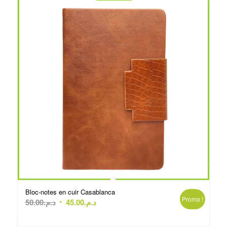
Bloc-notes en cuir Casablanca
Promo !
Le
Le
50.00
د.م.
45.00
د.م.
prix
prix
initial
actuel