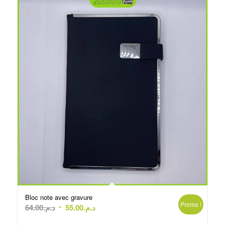
Bloc note avec gravure
Promo !
Le
Le
64.00
د.م.
55.00
د.م.
prix
prix