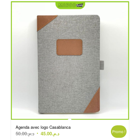
Agenda avec logo Casablanca
Promo !
Le
Le
50.00
د.م.
45.00
د.م.