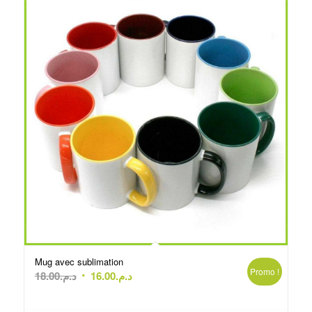
Mug avec sublimation
Promo !
Le
Le
18.00
د.م.
16.00
د.م.
prix
prix
initial
actuel