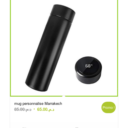
mug personnalise Marrakech
Promo !
Le
Le
85.00
د.م.
65.00
د.م.
prix
prix
initial
actuel