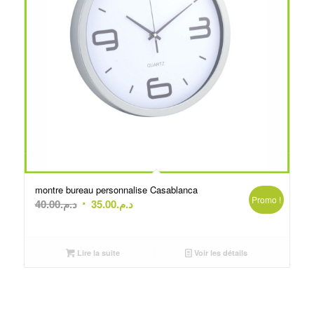
montre bureau personnalise Casablanca
Promo !
Le
Le
40.00
د.م.
35.00
د.م.
prix
prix
initial
actuel
était :
est :
Lire la suite
Voir les détails
د.م.35.00.
د.م.40.00.