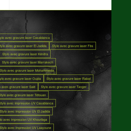
tylo avec gravure laser Casablanca
tylo avec gravure laser El Jadida
Stylo avec gravure laser Fès
Stylo avec gravure laser Kénitra
Stylo avec gravure laser Marrakech
Stylo avec gravure laser Mohammedia
ylo avec gravure laser Oujda
Stylo avec gravure laser Rabat
o avec gravure laser Salé
Stylo avec gravure laser Tanger
Stylo avec gravure laser Tétouan
Stylo avec impression UV Casablanca
Stylo avec impression UV El Jadida
lo avec impression UV Khouribga
Stylo avec impression UV Laayoune