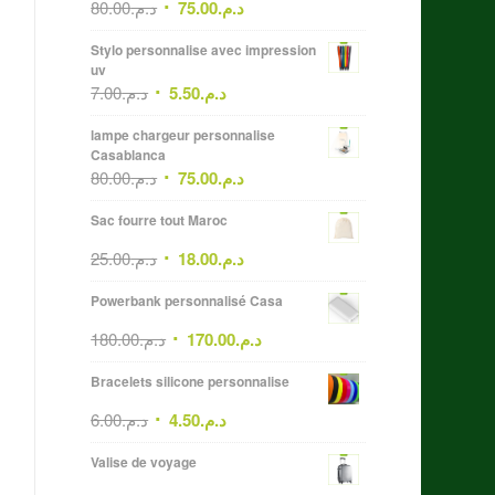
80.00
د.م.
75.00
د.م.
Stylo personnalise avec impression
uv
7.00
د.م.
5.50
د.م.
lampe chargeur personnalise
Casablanca
80.00
د.م.
75.00
د.م.
Sac fourre tout Maroc
25.00
د.م.
18.00
د.م.
Powerbank personnalisé Casa
180.00
د.م.
170.00
د.م.
Bracelets silicone personnalise
6.00
د.م.
4.50
د.م.
Valise de voyage