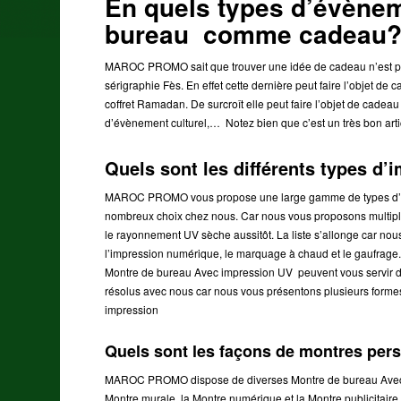
En quels types d’évèneme
bureau comme cadeau
MAROC PROMO sait que trouver une idée de cadeau n’est pas
sérigraphie Fès. En effet cette dernière peut faire l’objet 
coffret Ramadan. De surcroît elle peut faire l’objet de cade
d’évènement culturel,… Notez bien que c’est un très bon artic
Quels sont les différents types
MAROC PROMO vous propose une large gamme de types d’im
nombreux choix chez nous. Car nous vous proposons multiples
le rayonnement UV sèche aussitôt. La liste s’allonge car nous
l’impression numérique, le marquage à chaud et le gaufrage. T
Montre de bureau Avec impression UV peuvent vous servir d’
résolus avec nous car nous vous présentons plusieurs formes
impression
Quels sont les façons de montres p
MAROC PROMO dispose de diverses Montre de bureau Avec s
Montre murale, la Montre numérique et la Montre publicitaire.