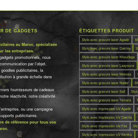
UR DE GADGETS
ÉTIQUETTES PRODUIT
Stylo avec gravure laser Agadir
S
citaires au Maroc, spécialisée
Stylo avec gravure laser Dakhla
S
ur les entreprises.
Stylo avec gravure laser Khouribga
gadgets promotionnels, nous
communication par l’objet.
Stylo avec gravure laser Laayoune
 goodies publicitaires, la
Stylo avec gravure laser Meknès
tribution à grande échelle dans
Stylo avec gravure laser Nador
St
miers fournisseurs de cadeaux
Stylo avec gravure laser Safi
Styl
otre réactivité, notre créativité
Stylo avec gravure laser Témara
Stylo avec impression UV Agadir
d’entreprise, ou une campagne
pports publicitaires.
Stylo avec impression UV Dakhla
re de référence pour tous vos
Stylo avec impression UV Fès
Sty
aroc.
Stylo avec impression UV Kénitra