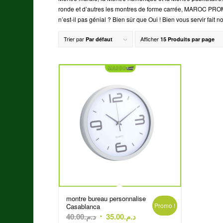
ronde et d’autres les montres de forme carrée, MAROC PROMO 
n’est-il pas génial ? Bien sûr que Oui ! Bien vous servir fait no
Trier par
Afficher
Par défaut
15 Produits par page
montre bureau personnalise
Promo !
Casablanca
Le
Le
40.00
د.م.
35.00
د.م.