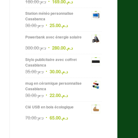
180.00
د.م.
169.00
د.م.
Station météo personnalise
Casabanca
30.00
د.م.
25.00
د.م.
Powerbank avec énergie solaire
300.00
د.م.
280.00
د.م.
Stylo publicitaire avec coffret
Casablanca
35.00
د.م.
30.00
د.م.
mug en céramique personnalise
Casablanca
30.00
د.م.
22.00
د.م.
Clé USB en bois écologique
70.00
د.م.
65.00
د.م.