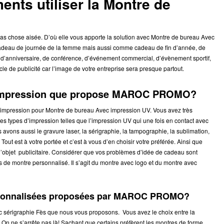
nts utiliser la Montre de
?
 chose aisée. D’où elle vous apporte la solution avec Montre de bureau Avec
de cadeau de journée de la femme mais aussi comme cadeau de fin d’année, de
au d’anniversaire, de conférence, d’événement commercial, d’évènement sportif,
le de publicité car l’image de votre entreprise sera presque partout.
 d’impression que propose MAROC PROMO?
pression pour Montre de bureau Avec impression UV. Vous avez très
 types d’impression telles que l’impression UV qui une fois en contact avec
 avons aussi le gravure laser, la sérigraphie, la tampographie, la sublimation,
out est à votre portée et c’est à vous d’en choisir votre préférée. Ainsi que
objet publicitaire. Considérer que vos problèmes d’idée de cadeau sont
 de montre personnalisé. Il s’agit du montre avec logo et du montre avec
ersonnalisées proposées par MAROC PROMO?
érigraphie Fès que nous vous proposons. Vous avez le choix entre la
 On ne s’arrête pas là! Sachant que certains préfèrent les montres de forme