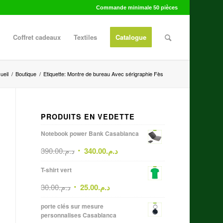
Commande minimale 50 pièces
Coffret cadeaux
Textiles
Catalogue
ueil
/
Boutique
/
Etiquette: Montre de bureau Avec sérigraphie Fès
PRODUITS EN VEDETTE
Notebook power Bank Casablanca
390.00
د.م.
340.00
د.م.
T-shirt vert
30.00
د.م.
25.00
د.م.
porte clés sur mesure
personnalises Casablanca