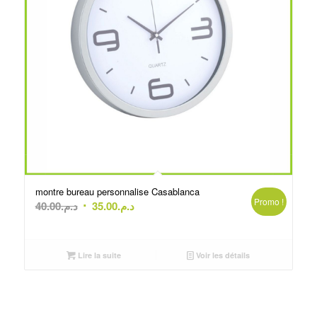
montre bureau personnalise Casablanca
Promo !
Le
Le
40.00
د.م.
35.00
د.م.
prix
prix
initial
actuel
était :
est :
Lire la suite
Voir les détails
د.م.35.00.
د.م.40.00.