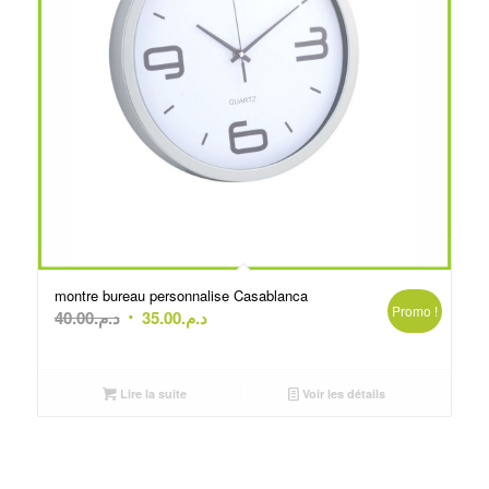
montre bureau personnalise Casablanca
Promo !
Le
Le
40.00
د.م.
35.00
د.م.
prix
prix
initial
actuel
était :
est :
Lire la suite
Voir les détails
د.م.35.00.
د.م.40.00.