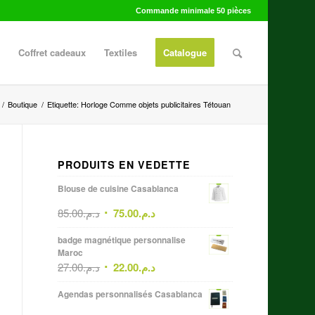
Commande minimale 50 pièces
Coffret cadeaux
Textiles
Catalogue
/
Boutique
/
Etiquette: Horloge Comme objets publicitaires Tétouan
PRODUITS EN VEDETTE
Blouse de cuisine Casablanca
85.00
د.م.
75.00
د.م.
badge magnétique personnalise
Maroc
27.00
د.م.
22.00
د.م.
Agendas personnalisés Casablanca