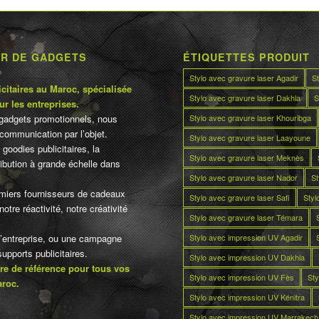
UR DE GADGETS
ÉTIQUETTES PRODUIT
Stylo avec gravure laser Agadir
S
citaires au Maroc, spécialisée
Stylo avec gravure laser Dakhla
S
ur les entreprises.
Stylo avec gravure laser Khouribga
gadgets promotionnels, nous
communication par l’objet.
Stylo avec gravure laser Laayoune
 goodies publicitaires, la
Stylo avec gravure laser Meknès
tribution à grande échelle dans
Stylo avec gravure laser Nador
St
miers fournisseurs de cadeaux
Stylo avec gravure laser Safi
Styl
otre réactivité, notre créativité
Stylo avec gravure laser Témara
Stylo avec impression UV Agadir
d’entreprise, ou une campagne
pports publicitaires.
Stylo avec impression UV Dakhla
re de référence pour tous vos
Stylo avec impression UV Fès
Sty
aroc.
Stylo avec impression UV Kénitra
Stylo avec impression UV Marrakech