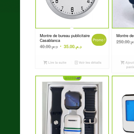
Montre de bureau publicitaire
Montre de
Promo !
Casablanca
250.00
.م
Le
Le
40.00
د.م.
35.00
د.م.
prix
prix
initial
actuel
Lire la suite
Voir les détails
Ajout
était :
est :
pani
د.م.35.00.
د.م.40.00.