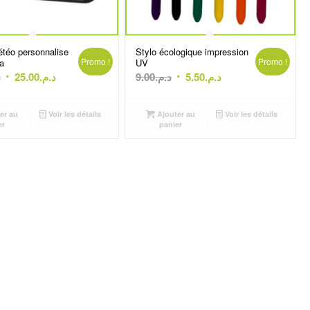
étéo personnalise
Stylo écologique impression
Promo !
Promo !
a
UV
Le
Le
Le
Le
.
25.00
د.م.
9.00
د.م.
5.50
د.م.
prix
prix
prix
prix
initial
actuel
initial
actuel
er au
Voir les détails
Ajouter au
Voir les détails
était :
est :
était :
est :
er
panier
د.م.5.50.
د.م.9.00.
د.م.25.00.
د.م.30.00.