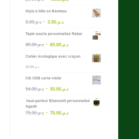
Stylo à bille en Bambou
5.00
د.م.
3.50
د.م.
Tapis souris personnalisé Rabat
90.00
د.م.
85.00
د.م.
Cahier écologique avec crayon
23.00
د.م.
Clé USB carte-visite
54.00
د.م.
50.00
د.م.
haut-parleur Bluetooth personnalisé
Agadir
75.00
د.م.
70.00
د.م.