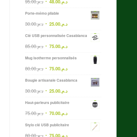
95.00
د.م.
48.00
د.م.
Porte-mémo pliable
30.00
د.م.
25.00
د.م.
Clé USB personnalisée Casablanca
85.00
د.م.
75.00
د.م.
Mug isotherme personnalisés
80.00
د.م.
75.00
د.م.
Bougie artisanale Casablanca
30.00
د.م.
25.00
د.م.
Haut-parleurs publicitaire
75.00
د.م.
70.00
د.م.
Stylo clé USB publicitaire
80.00
د.م.
75.00
د.م.