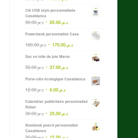
Clé USB stylo personnalisée
Casablanca
90.00
د.م.
85.00
د.م.
Powerbank personnalisé Casa
180.00
د.م.
170.00
د.م.
Sac en toile de jute Maroc
55.00
د.م.
37.00
د.م.
Porte-clés écologique Casablanca
12.00
د.م.
6.00
د.م.
Calendrier publicitaire personnalisé
Rabat
30.00
د.م.
25.00
د.م.
Notebook post-it personnalisé
Casablanca
20.00
د.م.
15.00
د.م.