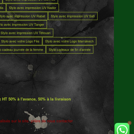
dia
Stylo avec impression UV Nador
tylo avec impression UV Rabat
Stylo avec impression UV Safi
ylo avec impression UV Tanger
Stylo avec impression UV Tétouan
Stylo avec votre Logo Fès
Stylo avec votre Logo Marrakech
lo cadeau journée de la femme
Stylo cadeaux de fin d’année
 HT 50% à l'avance, 50% à la livraison
lisés sur le site. prière de nous contacter
5