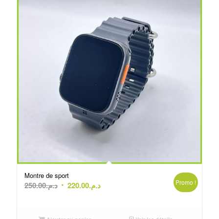
Montre de sport
Promo !
Le
Le
250.00
د.م.
220.00
د.م.
prix
prix
initial
actuel