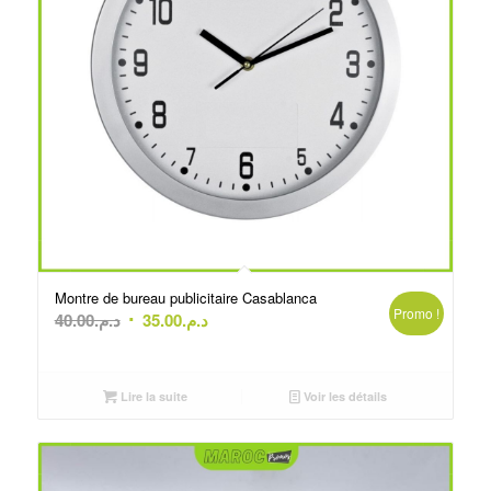
Montre de bureau publicitaire Casablanca
Promo !
Le
Le
40.00
د.م.
35.00
د.م.
prix
prix
initial
actuel
était :
est :
Lire la suite
Voir les détails
د.م.35.00.
د.م.40.00.