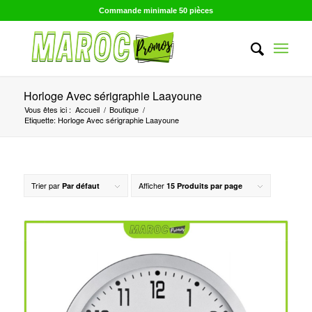
Commande minimale 50 pièces
Horloge Avec sérigraphie Laayoune
Vous êtes ici :
Accueil
/
Boutique
/
Etiquette: Horloge Avec sérigraphie Laayoune
Trier par
Afficher
Par défaut
15 Produits par page