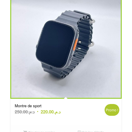
Montre de sport
Promo !
Le
Le
250.00
د.م.
220.00
د.م.
prix
prix
initial
actuel