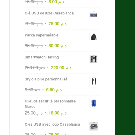
15.00
د.م.
6.00
د.م.
Clé USB de luxe Casablanca
79.00
د.م.
75.00
د.م.
Parka imperméable
85.00
د.م.
80.00
د.م.
Smartwatch Harling
250.00
د.م.
220.00
د.م.
Stylo à bille personnalisé
6.60
د.م.
5.50
د.م.
Gilet de sécurité personnalise
Maroc
25.00
د.م.
18.00
د.م.
Clés USB avec logo Casablanca
95.00
د.م.
75.00
د.م.