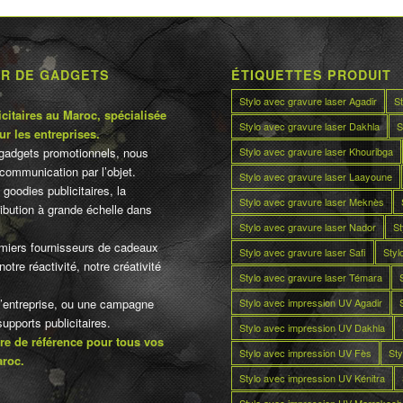
UR DE GADGETS
ÉTIQUETTES PRODUIT
Stylo avec gravure laser Agadir
S
citaires au Maroc, spécialisée
Stylo avec gravure laser Dakhla
S
ur les entreprises.
Stylo avec gravure laser Khouribga
gadgets promotionnels, nous
communication par l’objet.
Stylo avec gravure laser Laayoune
 goodies publicitaires, la
Stylo avec gravure laser Meknès
tribution à grande échelle dans
Stylo avec gravure laser Nador
St
miers fournisseurs de cadeaux
Stylo avec gravure laser Safi
Styl
otre réactivité, notre créativité
Stylo avec gravure laser Témara
Stylo avec impression UV Agadir
d’entreprise, ou une campagne
pports publicitaires.
Stylo avec impression UV Dakhla
re de référence pour tous vos
Stylo avec impression UV Fès
Sty
aroc.
Stylo avec impression UV Kénitra