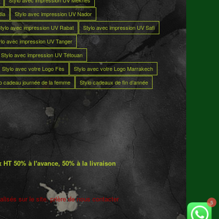
Stylo avec impression UV Meknès
dia
Stylo avec impression UV Nador
tylo avec impression UV Rabat
Stylo avec impression UV Safi
ylo avec impression UV Tanger
Stylo avec impression UV Tétouan
Stylo avec votre Logo Fès
Stylo avec votre Logo Marrakech
lo cadeau journée de la femme
Stylo cadeaux de fin d’année
 HT 50% à l'avance, 50% à la livraison
lisés sur le site. prière de nous contacter
5