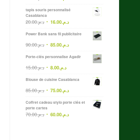
tapis souris personnalisé
Casablanca
20.00
د.م.
16.00
د.م.
Power Bank sans fil publicitaire
90.00
د.م.
85.00
د.م.
Porte-clés personnalise Agadir
15.00
د.م.
8.00
د.م.
Blouse de cuisine Casablanca
85.00
د.م.
75.00
د.م.
Coffret cadeau stylo porte clés et
porte cartes
70.00
د.م.
60.00
د.م.