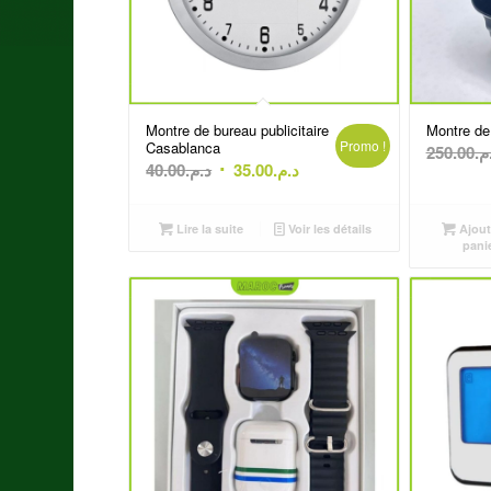
Montre de bureau publicitaire
Montre de
Promo !
Casablanca
250.00
.م
Le
Le
40.00
د.م.
35.00
د.م.
prix
prix
initial
actuel
Lire la suite
Voir les détails
Ajout
était :
est :
pani
د.م.35.00.
د.م.40.00.