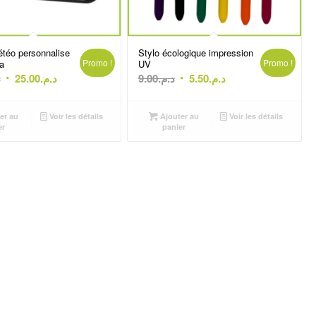
étéo personnalise
Stylo écologique impression
Promo !
Promo !
a
UV
Le
Le
Le
Le
.
25.00
د.م.
9.00
د.م.
5.50
د.م.
prix
prix
prix
prix
initial
actuel
initial
actuel
er au
Voir les détails
Ajouter au
Voir les détails
était :
est :
était :
est :
er
panier
د.م.5.50.
د.م.9.00.
د.م.25.00.
د.م.30.00.