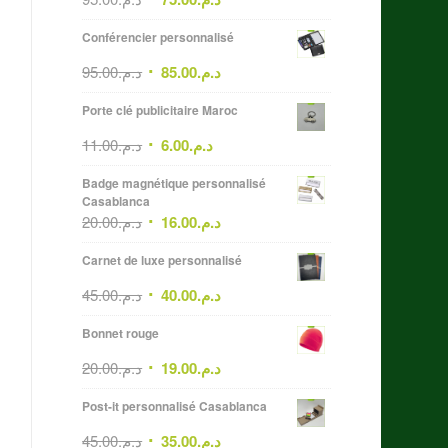
Conférencier personnalisé
95.00
د.م.
85.00
د.م.
Porte clé publicitaire Maroc
11.00
د.م.
6.00
د.م.
Badge magnétique personnalisé
Casablanca
20.00
د.م.
16.00
د.م.
Carnet de luxe personnalisé
45.00
د.م.
40.00
د.م.
Bonnet rouge
20.00
د.م.
19.00
د.م.
Post-it personnalisé Casablanca
45.00
د.م.
35.00
د.م.