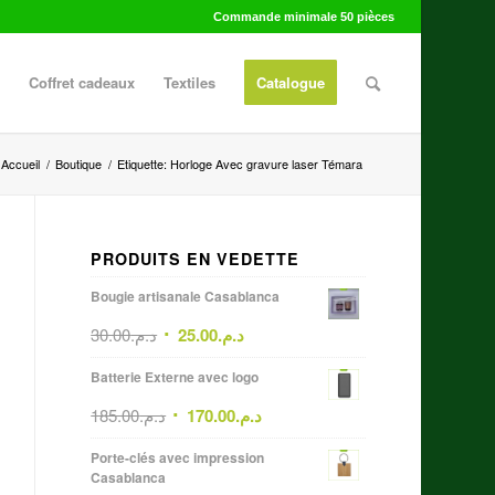
Commande minimale 50 pièces
Coffret cadeaux
Textiles
Catalogue
Accueil
/
Boutique
/
Etiquette: Horloge Avec gravure laser Témara
PRODUITS EN VEDETTE
Bougie artisanale Casablanca
30.00
د.م.
25.00
د.م.
Batterie Externe avec logo
185.00
د.م.
170.00
د.م.
Porte-clés avec impression
Casablanca