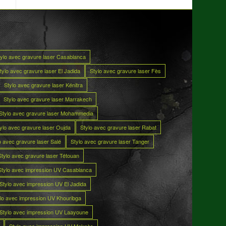
tylo avec gravure laser Casablanca
tylo avec gravure laser El Jadida
Stylo avec gravure laser Fès
Stylo avec gravure laser Kénitra
Stylo avec gravure laser Marrakech
Stylo avec gravure laser Mohammedia
ylo avec gravure laser Oujda
Stylo avec gravure laser Rabat
o avec gravure laser Salé
Stylo avec gravure laser Tanger
Stylo avec gravure laser Tétouan
Stylo avec impression UV Casablanca
Stylo avec impression UV El Jadida
lo avec impression UV Khouribga
Stylo avec impression UV Laayoune