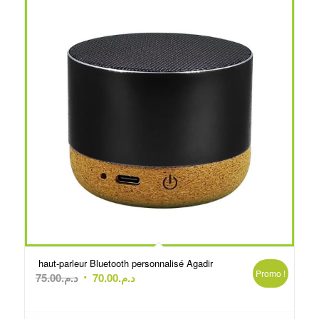
haut-parleur Bluetooth personnalisé Agadir
Promo !
Le
Le
75.00
د.م.
70.00
د.م.
prix
prix
initial
actuel