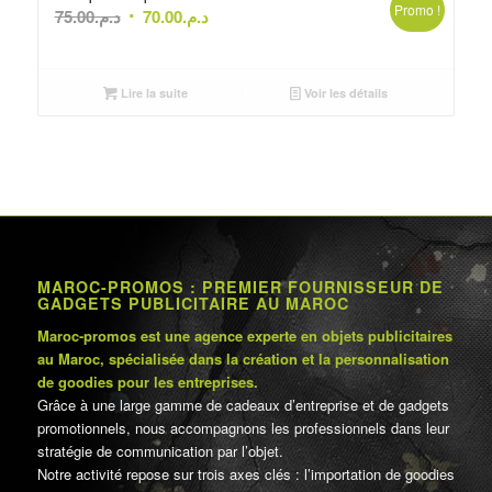
Promo !
Le
Le
75.00
د.م.
70.00
د.م.
prix
prix
initial
actuel
était :
est :
Lire la suite
Voir les détails
د.م.70.00.
د.م.75.00.
MAROC-PROMOS : PREMIER FOURNISSEUR DE
GADGETS PUBLICITAIRE AU MAROC
Maroc-promos est une agence experte en objets publicitaires
au Maroc, spécialisée dans la création et la personnalisation
de goodies pour les entreprises.
Grâce à une large gamme de cadeaux d’entreprise et de gadgets
promotionnels, nous accompagnons les professionnels dans leur
stratégie de communication par l’objet.
Notre activité repose sur trois axes clés : l’importation de goodies