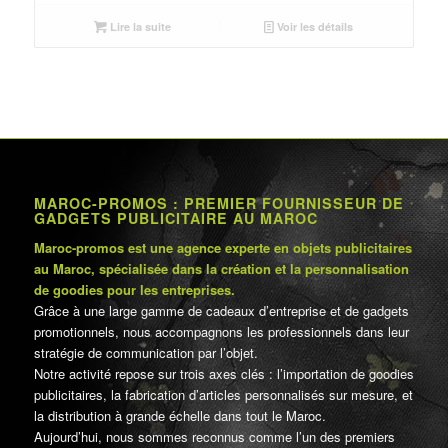
initial
actuel
était :
est :
Lire la suite
Voir les détails
د.م.70.00.
د.م.75.00.
MAROC-PROMOS : PREMIER FOURNISSEUR DE
GADGETS PUBLICITAIRE AU MAROC
Maroc-promos est une agence experte en objets publicitaires
au Maroc, spécialisée dans la création et la personnalisation
de goodies pour les entreprises.
Grâce à une large gamme de cadeaux d’entreprise et de gadgets
promotionnels, nous accompagnons les professionnels dans leur
stratégie de communication par l’objet.
Notre activité repose sur trois axes clés : l’importation de goodies
publicitaires, la fabrication d’articles personnalisés sur mesure, et
la distribution à grande échelle dans tout le Maroc.
Aujourd’hui, nous sommes reconnus comme l’un des premiers