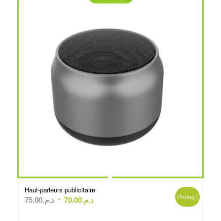
Haut-parleurs publicitaire
Promo !
Le
Le
75.00
د.م.
70.00
د.م.
prix
prix