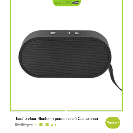
haut-parleur Bluetooth personnalisé Casablanca
Promo !
Le
Le
95.00
د.م.
90.00
د.م.
prix
prix