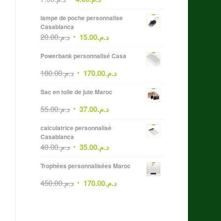
lampe de poche personnalise
Casablanca
20.00
د.م.
15.00
د.م.
Powerbank personnalisé Casa
180.00
د.م.
170.00
د.م.
Sac en toile de jute Maroc
55.00
د.م.
37.00
د.م.
calculatrice personnalisé
Casablanca
40.00
د.م.
35.00
د.م.
Trophées personnalisées Maroc
450.00
د.م.
170.00
د.م.