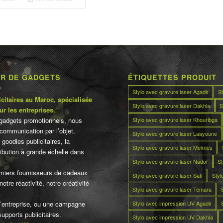
د.م.70.00.
د.م.75.00.
UR DE GADGETS
ÉTIQUETTES PRODUIT
Stylo avec gravure laser Agadir
S
citaires au Maroc, spécialisée
Stylo avec gravure laser Dakhla
S
ur les entreprises.
Stylo avec gravure laser Khouribga
gadgets promotionnels, nous
communication par l’objet.
Stylo avec gravure laser Laayoune
 goodies publicitaires, la
Stylo avec gravure laser Meknès
tribution à grande échelle dans
Stylo avec gravure laser Nador
St
miers fournisseurs de cadeaux
Stylo avec gravure laser Safi
Styl
otre réactivité, notre créativité
Stylo avec gravure laser Témara
Stylo avec impression UV Agadir
d’entreprise, ou une campagne
pports publicitaires.
Stylo avec impression UV Dakhla