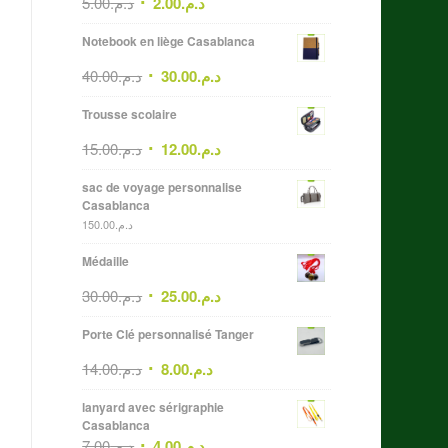
5.00
د.م.
2.00
د.م.
Notebook en liège Casablanca
40.00
د.م.
30.00
د.م.
Trousse scolaire
15.00
د.م.
12.00
د.م.
sac de voyage personnalise
Casablanca
150.00
د.م.
Médaille
30.00
د.م.
25.00
د.م.
Porte Clé personnalisé Tanger
14.00
د.م.
8.00
د.م.
lanyard avec sérigraphie
Casablanca
7.00
د.م.
4.00
د.م.