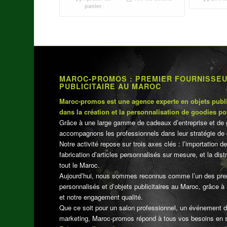
panier
د.م.75.00.
د.م.80.00.
MAROC-PROMOS : PREMIER FOURNISSE
PUBLICITAIRE AU MAROC
Maroc-promos est une agence experte en objets publi
dans la création et la personnalisation de goodies po
Grâce à une large gamme de cadeaux d’entreprise et de 
accompagnons les professionnels dans leur stratégie de 
Notre activité repose sur trois axes clés : l’importation de
fabrication d’articles personnalisés sur mesure, et la dis
tout le Maroc.
Aujourd’hui, nous sommes reconnus comme l’un des pre
personnalisés et d’objets publicitaires au Maroc, grâce à n
et notre engagement qualité.
Que ce soit pour un salon professionnel, un événement 
marketing, Maroc-promos répond à tous vos besoins en su