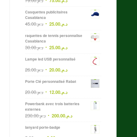
79.00
د.م.
75.00
د.م.
Casquettes publicitaires
Casablanca
45.00
د.م.
25.00
د.م.
raquettes de tennis personnalise
Casablanca
30.00
د.م.
25.00
د.م.
Lampe led USB personnalisé
26.00
د.م.
20.00
د.م.
Porte Clé personnalisé Rabat
20.00
د.م.
12.00
د.م.
Powerbank avec trois batteries
externes
230.00
د.م.
200.00
د.م.
lanyard porte-badge