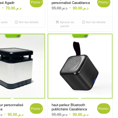
Promo !
Promo !
isé Agadir
personnalisé Casablanca
Le
Le
Le
Le
.
70.00
د.م.
95.00
د.م.
90.00
د.م.
prix
prix
prix
prix
initial
actuel
initial
actuel
 suite
Voir les détails
Ajouter au
Voir les détails
était :
est :
était :
est :
panier
د.م.90.00.
د.م.95.00.
د.م.70.00.
د.م.75.00.
ur personnalisé
haut-parleur Bluetooth
Promo !
Promo !
ca
publicitaire Casablanca
Le
Le
Le
Le
د.
95.00
د.م.
95.00
د.م.
90.00
د.م.