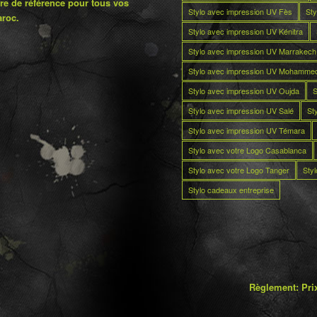
re de référence pour tous vos
Stylo avec impression UV Fès
Sty
aroc.
Stylo avec impression UV Kénitra
Stylo avec impression UV Marrakech
Stylo avec impression UV Mohamme
Stylo avec impression UV Oujda
S
Stylo avec impression UV Salé
St
Stylo avec impression UV Témara
Stylo avec votre Logo Casablanca
Stylo avec votre Logo Tanger
Sty
Stylo cadeaux entreprise
Règlement: Prix