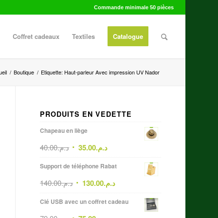
Commande minimale 50 pièces
Coffret cadeaux
Textiles
Catalogue
eil
/
Boutique
/
Etiquette: Haut-parleur Avec impression UV Nador
PRODUITS EN VEDETTE
Chapeau en liège
40.00
د.م.
35.00
د.م.
Support de téléphone Rabat
140.00
د.م.
130.00
د.م.
Clé USB avec un coffret cadeau