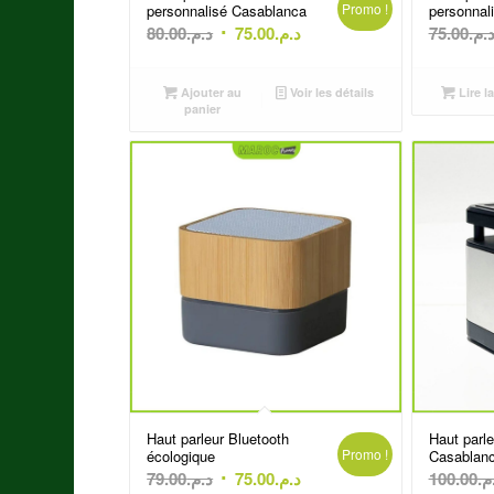
Promo !
personnalisé Casablanca
personnal
Le
Le
80.00
د.م.
75.00
د.م.
75.00
د.م
prix
prix
initial
actuel
Ajouter au
Voir les détails
Lire la
était :
est :
panier
د.م.75.00.
د.م.80.00.
Haut parleur Bluetooth
Haut parle
Promo !
écologique
Casablan
Le
Le
79.00
د.م.
75.00
د.م.
100.00
.م