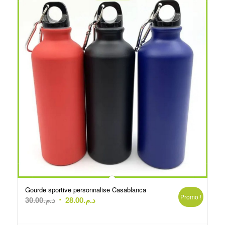
Gourde sportive personnalise Casablanca
Promo !
Le
Le
30.00
د.م.
28.00
د.م.
prix
prix
initial
actuel