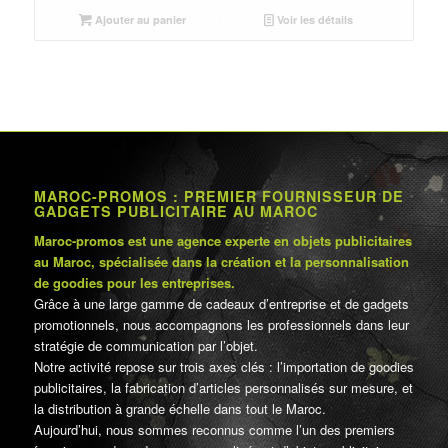
était :
est :
Ajouter au panier
Voir les détails
د.م.28.00.
د.م.30.00.
MAROC-PROMOS : PREMIER FOURNISSEUR DE
GADGETS PUBLICITAIRE AU MAROC
Maroc-promos est une agence experte en objets publicitaires
au Maroc, spécialisée dans la création et la personnalisation
de goodies pour les entreprises.
Grâce à une large gamme de cadeaux d’entreprise et de gadgets
promotionnels, nous accompagnons les professionnels dans leur
stratégie de communication par l’objet.
Notre activité repose sur trois axes clés : l’importation de goodies
publicitaires, la fabrication d’articles personnalisés sur mesure, et
la distribution à grande échelle dans tout le Maroc.
Aujourd’hui, nous sommes reconnus comme l’un des premiers