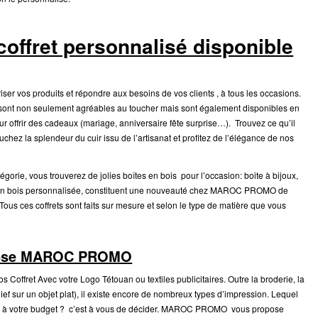
coffret personnalisé disponible
iser vos produits et répondre aux besoins de vos clients , à tous les occasions.
sont non seulement agréables au toucher mais sont également disponibles en
pour offrir des cadeaux (mariage, anniversaire fête surprise…). Trouvez ce qu’il
ez la splendeur du cuir issu de l’artisanat et profitez de l’élégance de nos
tégorie, vous trouverez de jolies boîtes en bois pour l’occasion: boite à bijoux,
boîte en bois personnalisée, constituent une nouveauté chez MAROC PROMO de
ous ces coffrets sont faits sur mesure et selon le type de matière que vous
opose MAROC PROMO
 Coffret Avec votre Logo Tétouan ou textiles publicitaires. Outre la broderie, la
ef sur un objet plat), il existe encore de nombreux types d’impression. Lequel
core à votre budget ? c’est à vous de décider. MAROC PROMO vous propose