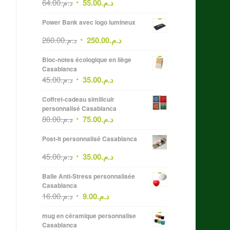
64.00
د.م.
55.00
د.م.
Power Bank avec logo lumineux
260.00
د.م.
250.00
د.م.
Bloc-notes écologique en liège
Casablanca
45.00
د.م.
35.00
د.م.
Coffret-cadeau similicuir
personnalisé Casablanca
80.00
د.م.
75.00
د.م.
Post-it personnalisé Casablanca
45.00
د.م.
35.00
د.م.
Balle Anti-Stress personnalisée
Casablanca
16.00
د.م.
9.00
د.م.
mug en céramique personnalise
Casablanca