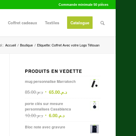
Commande minimale 50 pièces
Coffret cadeaux
Textiles
Catalogue
i :
Accueil
/
Boutique
/
Etiquette: Coffret Avec votre Logo Tétouan
PRODUITS EN VEDETTE
mug personnalise Marrakech
85.00
د.م.
65.00
د.م.
porte clés sur mesure
personnalises Casablanca
10.00
د.م.
6.00
د.م.
Bloc note avec gravure