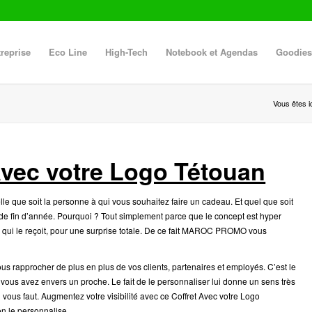
reprise
Eco Line
High-Tech
Notebook et Agendas
Goodies
Vous êtes ic
 Avec votre Logo Tétouan
le que soit la personne à qui vous souhaitez faire un cadeau. Et quel que soit
de fin d’année. Pourquoi ? Tout simplement parce que le concept est hyper
le qui le reçoit, pour une surprise totale. De ce fait MAROC PROMO vous
s rapprocher de plus en plus de vos clients, partenaires et employés. C’est le
 vous avez envers un proche. Le fait de le personnaliser lui donne un sens très
vous faut. Augmentez votre visibilité avec ce Coffret Avec votre Logo
on le personnalise.