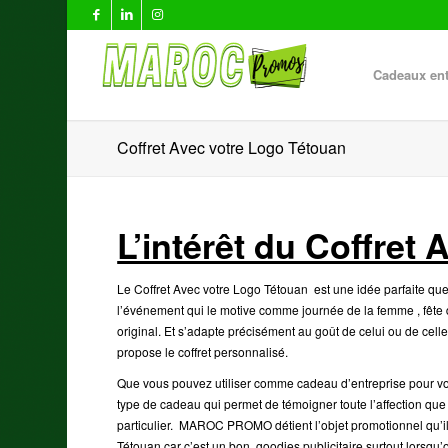
Cadeaux ent
Coffret Avec votre Logo Tétouan
L’intérêt du Coffret
Le Coffret Avec votre Logo Tétouan est une idée parfaite quel
l’événement qui le motive comme journée de la femme , fête 
original. Et s’adapte précisément au goût de celui ou de cel
propose le coffret personnalisé.
Que vous pouvez utiliser comme cadeau d’entreprise pour vou
type de cadeau qui permet de témoigner toute l’affection que
particulier. MAROC PROMO détient l’objet promotionnel qu’il 
Tétouan car c’est un bon goodies publicitaire surtout lorsqu’