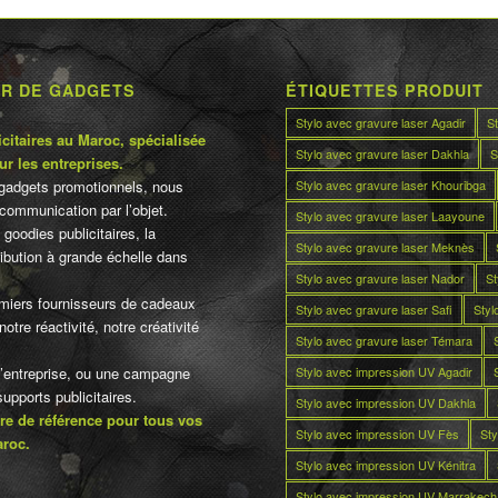
UR DE GADGETS
ÉTIQUETTES PRODUIT
Stylo avec gravure laser Agadir
S
citaires au Maroc, spécialisée
Stylo avec gravure laser Dakhla
S
ur les entreprises.
Stylo avec gravure laser Khouribga
gadgets promotionnels, nous
communication par l’objet.
Stylo avec gravure laser Laayoune
 goodies publicitaires, la
Stylo avec gravure laser Meknès
tribution à grande échelle dans
Stylo avec gravure laser Nador
St
miers fournisseurs de cadeaux
Stylo avec gravure laser Safi
Styl
otre réactivité, notre créativité
Stylo avec gravure laser Témara
Stylo avec impression UV Agadir
d’entreprise, ou une campagne
pports publicitaires.
Stylo avec impression UV Dakhla
re de référence pour tous vos
Stylo avec impression UV Fès
Sty
aroc.
Stylo avec impression UV Kénitra
Stylo avec impression UV Marrakech