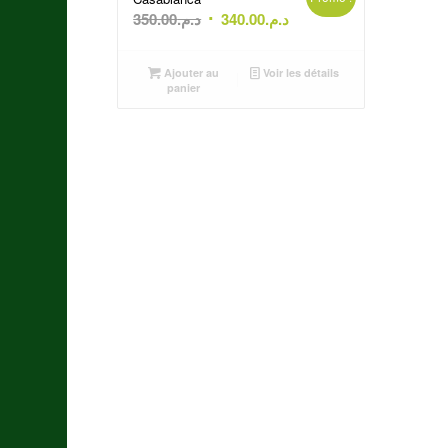
Le
Le
350.00
د.م.
340.00
د.م.
prix
prix
initial
actuel
Ajouter au
Voir les détails
était :
est :
panier
د.م.340.00.
د.م.350.00.