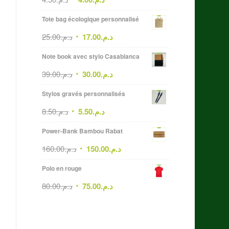
Tote bag écologique personnalisé
25.00
د.م.
17.00
د.م.
Note book avec stylo Casablanca
39.00
د.م.
30.00
د.م.
Stylos gravés personnalisés
8.50
د.م.
5.50
د.م.
Power-Bank Bambou Rabat
160.00
د.م.
150.00
د.م.
Polo en rouge
80.00
د.م.
75.00
د.م.