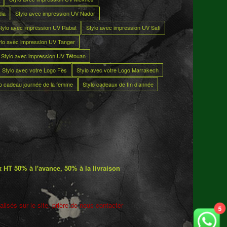
dia
Stylo avec impression UV Nador
tylo avec impression UV Rabat
Stylo avec impression UV Safi
ylo avec impression UV Tanger
Stylo avec impression UV Tétouan
Stylo avec votre Logo Fès
Stylo avec votre Logo Marrakech
lo cadeau journée de la femme
Stylo cadeaux de fin d’année
 HT 50% à l'avance, 50% à la livraison
lisés sur le site. prière de nous contacter
5