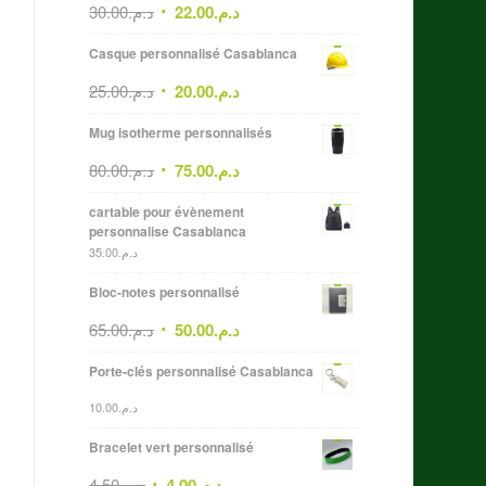
30.00
د.م.
22.00
د.م.
Casque personnalisé Casablanca
25.00
د.م.
20.00
د.م.
Mug isotherme personnalisés
80.00
د.م.
75.00
د.م.
cartable pour évènement
personnalise Casablanca
35.00
د.م.
Bloc-notes personnalisé
65.00
د.م.
50.00
د.م.
Porte-clés personnalisé Casablanca
10.00
د.م.
Bracelet vert personnalisé
4.50
د.م.
4.00
د.م.