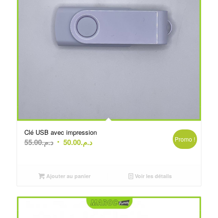
Clé USB avec impression
Promo !
Le
Le
55.00
د.م.
50.00
د.م.
prix
prix
initial
actuel
était :
est :
Ajouter au panier
Voir les détails
د.م.50.00.
د.م.55.00.