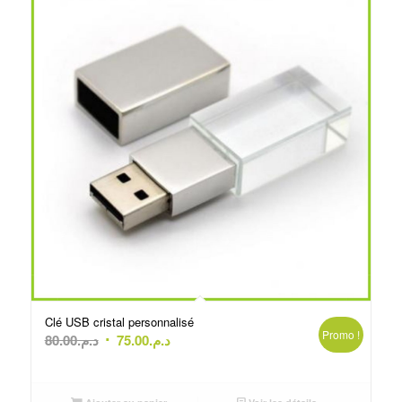
Clé USB cristal personnalisé
Promo !
Le
Le
80.00
د.م.
75.00
د.م.
prix
prix
initial
actuel